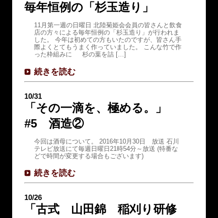
毎年恒例の「杉玉造り」
11月第一週の日曜日 北陸菊姫会会員の皆さんと飲食
店の方々による毎年恒例の「杉玉造り」が行われま
した。 今年は初めての方もいたのですが、皆さん手
際よくとてもうまく作っていました。 こんな竹で作
った枠組みに 杉の葉を詰 […]
続きを読む
10/31
「その一滴を、極める。」
#5 酒造②
今回は酒母について。 2016年10月30日 放送 石川
テレビ放送にて毎週日曜日21時54分～放送 (特番な
どで時間が変更する場合もございます)
続きを読む
10/26
「古式 山田錦 稲刈り研修