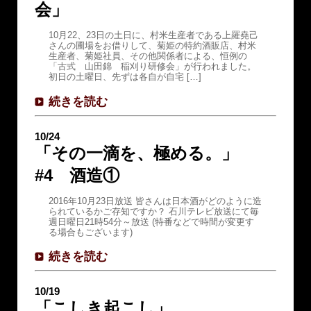
会」
10月22、23日の土日に、村米生産者である上羅堯己
さんの圃場をお借りして、菊姫の特約酒販店、村米
生産者、菊姫社員、その他関係者による、恒例の
「古式 山田錦 稲刈り研修会」が行われました。
初日の土曜日、先ずは各自が自宅 […]
続きを読む
10/24
「その一滴を、極める。」
#4 酒造①
2016年10月23日放送 皆さんは日本酒がどのように造
られているかご存知ですか？ 石川テレビ放送にて毎
週日曜日21時54分～放送 (特番などで時間が変更す
る場合もございます)
続きを読む
10/19
「こしき起こし」