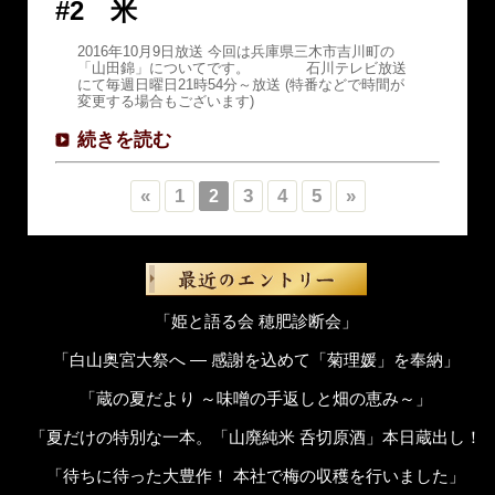
#2 米
2016年10月9日放送 今回は兵庫県三木市吉川町の
「山田錦」についてです。 石川テレビ放送
にて毎週日曜日21時54分～放送 (特番などで時間が
変更する場合もございます)
続きを読む
«
1
3
4
5
»
2
「姫と語る会 穂肥診断会」
「白山奥宮大祭へ ― 感謝を込めて「菊理媛」を奉納」
「蔵の夏だより ～味噌の手返しと畑の恵み～」
「夏だけの特別な一本。「山廃純米 呑切原酒」本日蔵出し！
「待ちに待った大豊作！ 本社で梅の収穫を行いました」