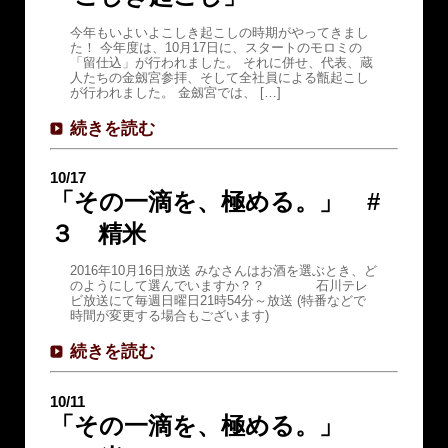
今年もいよいよこしき起こしの時期がやってきまし
た！ 今年度は、10月17日に、スタートのモロミの
「留仕込」が行われました。 それに併せ、代表、蔵
人たちの金劔宮参拝、そして全社員による甑起こし
が行われました。 金劔宮では、 […]
続きを読む
10/17
「その一滴を、極める。」 #
３ 精米
2016年10月16日放送 みなさんはお酒を選ぶとき、ど
のようにして選んでいますか？？ 石川テレ
ビ放送にて毎週日曜日21時54分～放送 (特番などで
時間が変更する場合もございます)
続きを読む
10/11
「その一滴を、極める。」