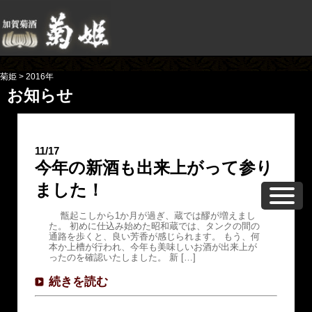
菊姫
>
2016年
お知らせ
11/17
今年の新酒も出来上がって参り
ました！
甑起こしから1か月が過ぎ、蔵では醪が増えまし
た。 初めに仕込み始めた昭和蔵では、タンクの間の
通路を歩くと、良い芳香が感じられます。 もう、何
本か上槽が行われ、今年も美味しいお酒が出来上が
ったのを確認いたしました。 新 […]
続きを読む