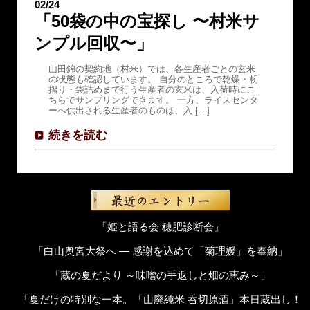
02/24
「50袋の中の宝探し 〜村米サ
ンプル回収〜」
山田錦の契約地（村米）では、各生産者ごとの玄米
の状態も確認しています。 自分のところで乾燥・籾
摺り・袋詰めまで行う生産者の玄米は、入荷時にこ
ちらでサンプリングできます。 一方、ライスセンタ
ーへ供出される生産者のものは、入 […]
続きを読む
「姫と語る会 穂肥診断会」
「白山奥宮大祭へ ― 感謝を込めて「菊理媛」を奉納」
「蔵の夏だより ～味噌の手返しと畑の恵み～」
「夏だけの特別な一本。「山廃純米 呑切原酒」本日蔵出し！