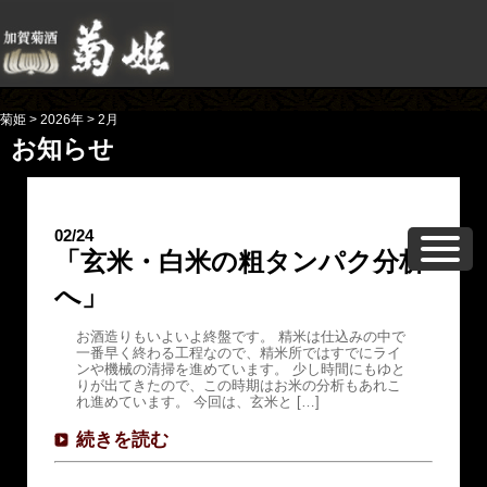
菊姫
>
2026年
>
2月
お知らせ
02/24
「玄米・白米の粗タンパク分析
へ」
お酒造りもいよいよ終盤です。 精米は仕込みの中で
一番早く終わる工程なので、精米所ではすでにライ
ンや機械の清掃を進めています。 少し時間にもゆと
りが出てきたので、この時期はお米の分析もあれこ
れ進めています。 今回は、玄米と […]
続きを読む