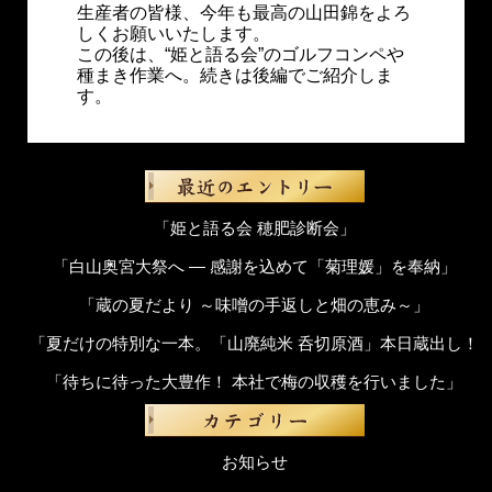
生産者の皆様、今年も最高の山田錦をよろ
しくお願いいたします。
この後は、“姫と語る会”のゴルフコンペや
種まき作業へ。続きは後編でご紹介しま
す。
「姫と語る会 穂肥診断会」
「白山奥宮大祭へ ― 感謝を込めて「菊理媛」を奉納」
「蔵の夏だより ～味噌の手返しと畑の恵み～」
「夏だけの特別な一本。「山廃純米 呑切原酒」本日蔵出し！
「待ちに待った大豊作！ 本社で梅の収穫を行いました」
お知らせ