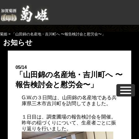
菊姫
>
「山田錦の名産地・吉川町へ 〜報告検討会と慰労会〜」
お知らせ
05/14
「山田錦の名産地・吉川町へ 〜
報告検討会と慰労会〜」
G.W.の３日間は、山田錦の名産地である兵
庫県三木市吉川町を訪問してきました。
１日目は、調査圃場の報告検討会を開催。
昨年の稲づくりについて、生産者ごとに振
り返りを行いました。