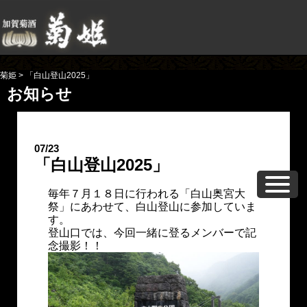
菊姫
>
「白山登山2025」
お知らせ
07/23
「白山登山2025」
毎年７月１８日に行われる「白山奥宮大
祭」にあわせて、白山登山に参加していま
す。
登山口では、今回一緒に登るメンバーで記
念撮影！！