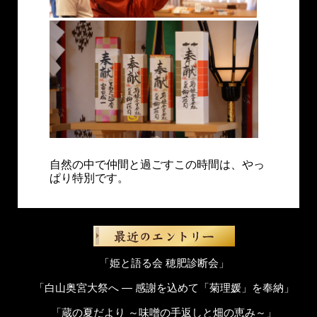
自然の中で仲間と過ごすこの時間は、やっ
ぱり特別です。
「姫と語る会 穂肥診断会」
「白山奥宮大祭へ ― 感謝を込めて「菊理媛」を奉納」
「蔵の夏だより ～味噌の手返しと畑の恵み～」