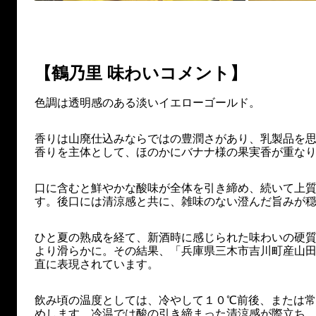
【鶴乃里 味わいコメント】
色調は透明感のある淡いイエローゴールド。
香りは山廃仕込みならではの豊潤さがあり、乳製品を
香りを主体として、ほのかにバナナ様の果実香が重な
口に含むと鮮やかな酸味が全体を引き締め、続いて上
す。後口には清涼感と共に、雑味のない澄んだ旨みが
ひと夏の熟成を経て、新酒時に感じられた味わいの硬
より滑らかに。その結果、「兵庫県三木市吉川町産山
直に表現されています。
飲み頃の温度としては、冷やして１０℃前後、または常
めします。冷温では酸の引き締まった清涼感が際立ち