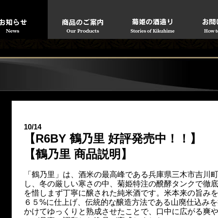
10/14
【R6BY 鶴乃里 好評発売中！！】
【鶴乃里 商品説明】
「鶴乃里」は、酒米の最高峰である兵庫県三木市吉川
し、冬の厳しい寒さの中、菊姫特注の醗酵タンクで徹
を惜しまず丁寧に醸された純米酒です。米本来の旨み
６５%に仕上げ、伝統的な醸造方法である山廃仕込みを
かけてゆっくりと熟成させたことで、口中に広がる爽