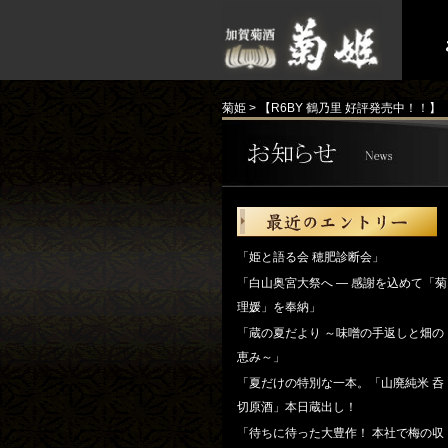
菊姫
>
【R6BY 鶴乃里 好評発売中！！】
「姫と語る会 穂肥診断会」
「白山奥宮大祭へ ― 感謝を込めて「菊
理媛」を奉納」
「蔵の夏だより ～味噌の手返しと畑の
恵み～」
「夏だけの特別な一本。「山廃純米 呑
切原酒」本日蔵出し！
「待ちに待った大豊作！ 本社で梅の収