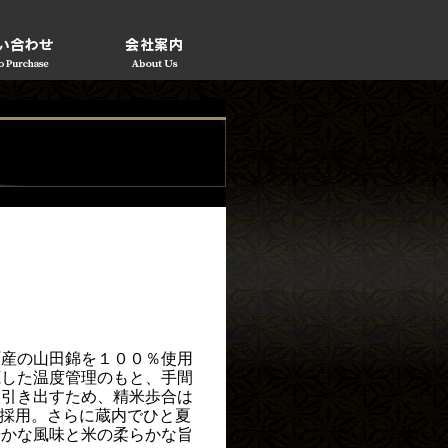
町産の山田錦を１００％使用
底した温度管理のもと、手間
を引き出すため、精米歩合は
採用。さらに蔵内でひと夏
やかな風味と米の柔らかな旨