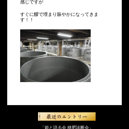
感じですが
すぐに醪で埋まり賑やかになってきま
す！！
「姫と語る会 穂肥診断会」