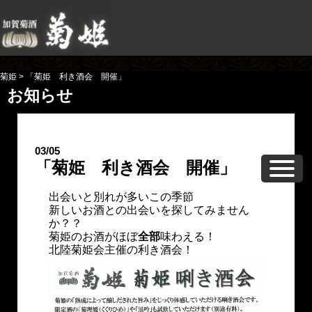
菊姫
>
「菊姫 利き酒会 開催」
お知らせ
03/05
「菊姫 利き酒会 開催」
出会いと別れが多いこの季節
新しいお酒との出会いを探してみません
か？？
菊姫のお酒がほぼ
全部
味わえる！
北陸菊姫会主催の利き酒会！