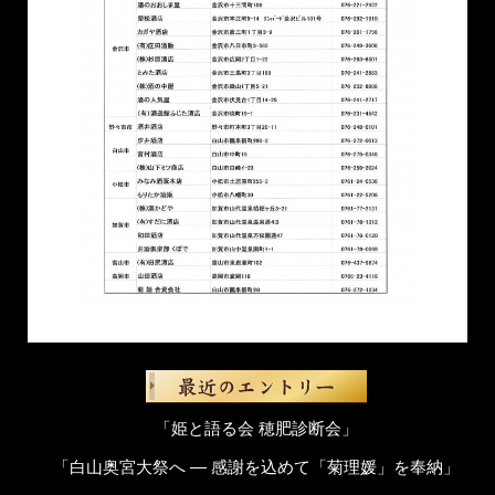
「姫と語る会 穂肥診断会」
「白山奥宮大祭へ ― 感謝を込めて「菊理媛」を奉納」