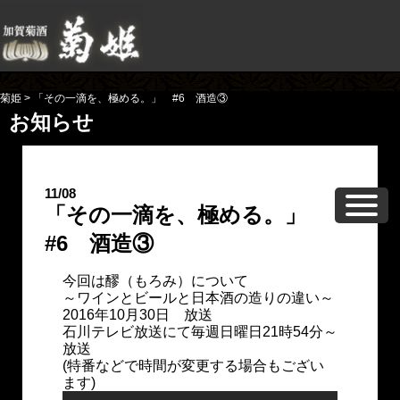
菊姫
>
「その一滴を、極める。」 #6 酒造③
お知らせ
11/08
「その一滴を、極める。」
#6 酒造③
今回は醪（もろみ）について
～ワインとビールと日本酒の造りの違い～
2016年10月30日 放送
石川テレビ放送にて毎週日曜日21時54分～
放送
(特番などで時間が変更する場合もござい
ます)