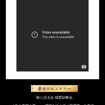
「姫と語る会 穂肥診断会」