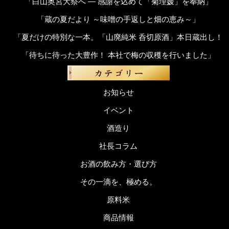
「白山奥宮大祭へ ― 感謝を込めて「菊理媛」を奉納」
「蔵の夏だより ～味噌の手返しと畑の恵み～」
「夏だけの特別な一本。「山廃純米 呑切原酒」本日蔵出し！
「待ちに待った大豊作！ 本社で梅の収穫を行いました」
お知らせ
イベント
酒造り
社長コラム
お酒の飲み方・選び方
その一滴を、極める。
原料米
商品情報