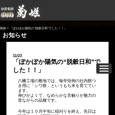
菊姫
>
「ぽかぽか陽気の“脱穀日和”でした！！」
お知らせ
11/23
「ぽかぽか陽気の“脱穀日和”で
した！！」
八幡工場の敷地では、毎年恒例の社内餅つ
き用に「シワ餅」というもち米を育ててい
ます。
伸びがよくて、なめらかな舌触りが魅力の
昔ながらの品種です。
今年は１０月中旬に稲刈りを終え、先日は