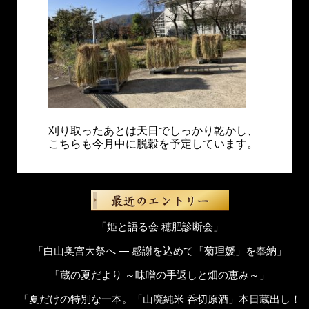
刈り取ったあとは天日でしっかり乾かし、
こちらも今月中に脱穀を予定しています。
「姫と語る会 穂肥診断会」
「白山奥宮大祭へ ― 感謝を込めて「菊理媛」を奉納」
「蔵の夏だより ～味噌の手返しと畑の恵み～」
「夏だけの特別な一本。「山廃純米 呑切原酒」本日蔵出し！