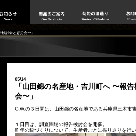
告検討会と慰労会〜」
05/14
「山田錦の名産地・吉川町へ 〜報告
会〜」
G.W.の３日間は、山田錦の名産地である兵庫県三木市
１日目は、調査圃場の報告検討会を開催。
昨年の稲づくりについて、生産者ごとに振り返りを行