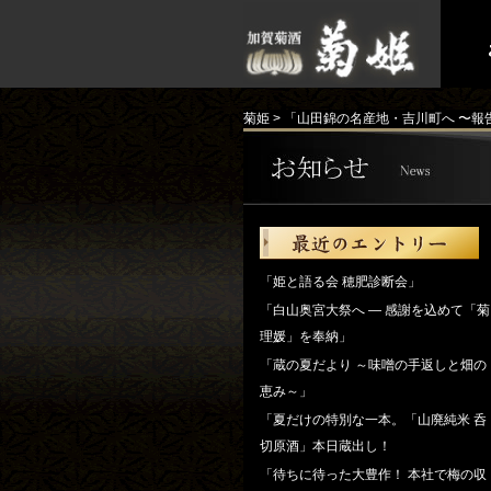
菊姫
>
「山田錦の名産地・吉川町へ 〜報
「姫と語る会 穂肥診断会」
「白山奥宮大祭へ ― 感謝を込めて「菊
理媛」を奉納」
「蔵の夏だより ～味噌の手返しと畑の
恵み～」
「夏だけの特別な一本。「山廃純米 呑
切原酒」本日蔵出し！
「待ちに待った大豊作！ 本社で梅の収