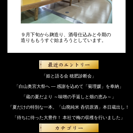
９月下旬から麹造り、酒母仕込みと今期の
造りももうすぐ始まろうとしています。
「姫と語る会 穂肥診断会」
「白山奥宮大祭へ ― 感謝を込めて「菊理媛」を奉納」
「蔵の夏だより ～味噌の手返しと畑の恵み～」
「夏だけの特別な一本。「山廃純米 呑切原酒」本日蔵出し！
「待ちに待った大豊作！ 本社で梅の収穫を行いました」