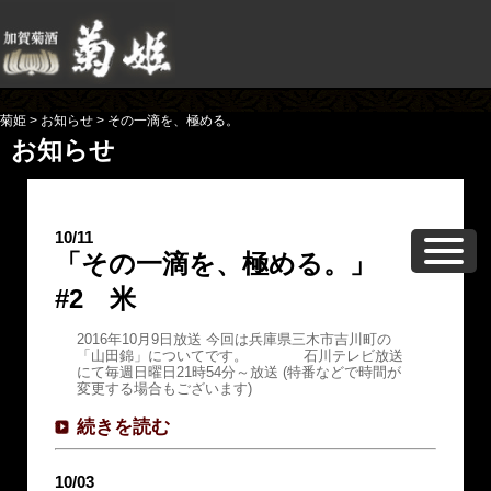
菊姫
>
お知らせ
>
その一滴を、極める。
お知らせ
10/11
「その一滴を、極める。」
#2 米
2016年10月9日放送 今回は兵庫県三木市吉川町の
「山田錦」についてです。 石川テレビ放送
にて毎週日曜日21時54分～放送 (特番などで時間が
変更する場合もございます)
続きを読む
10/03