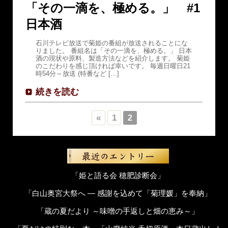
「その一滴を、極める。」 #1
日本酒
石川テレビ放送で菊姫の番組が放送されることにな
りました。 番組名は「その一滴を、極める。」 日本
酒の現状や原料、製造方法などを紹介します。 菊姫
のこだわりを感じ頂ければ幸いです。 毎週日曜日21
時54分～放送 (特番など […]
続きを読む
«
1
2
「姫と語る会 穂肥診断会」
「白山奥宮大祭へ ― 感謝を込めて「菊理媛」を奉納」
「蔵の夏だより ～味噌の手返しと畑の恵み～」