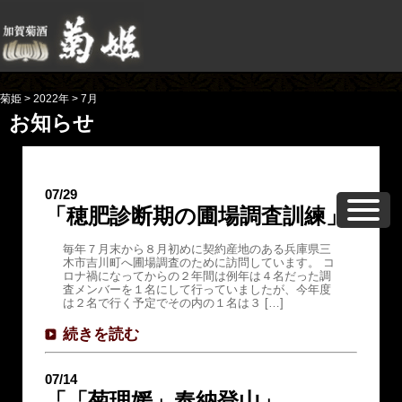
菊姫
>
2022年
>
7月
お知らせ
07/29
「穂肥診断期の圃場調査訓練」
毎年７月末から８月初めに契約産地のある兵庫県三
木市吉川町へ圃場調査のために訪問しています。 コ
ロナ禍になってからの２年間は例年は４名だった調
査メンバーを１名にして行っていましたが、今年度
は２名で行く予定でその内の１名は３ […]
続きを読む
07/14
「「菊理媛」奉納登山」