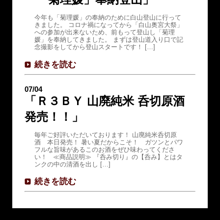
今年も「菊理媛」の奉納のために白山登山に行って
きました。 コロナ禍になってから「白山奥宮大祭」
への参加が出来ないため、前もって登山し「菊理
媛」を奉納してきました。 まずは登山道入り口で記
念撮影をしてから登山スタートです！ […]
続きを読む
07/04
「Ｒ３ＢＹ 山廃純米 呑切原酒
発売！！」
毎年ご好評いただいております！ 山廃純米呑切原
酒 本日発売！ 暑い夏だからこそ！ ガツンとパワ
フルな旨味があるこのお酒をぜひ味わってくださ
い！ ≪商品説明≫ 『呑み切り』の【呑み】とはタ
ンクの中の清酒を出し […]
続きを読む