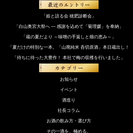
「姫と語る会 穂肥診断会」
「白山奥宮大祭へ ― 感謝を込めて「菊理媛」を奉納」
「蔵の夏だより ～味噌の手返しと畑の恵み～」
「夏だけの特別な一本。「山廃純米 呑切原酒」本日蔵出し！
「待ちに待った大豊作！ 本社で梅の収穫を行いました」
お知らせ
イベント
酒造り
社長コラム
お酒の飲み方・選び方
その一滴を、極める。