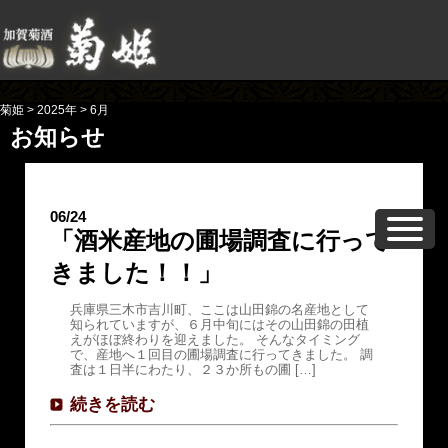
菊姫
>
2025年
>
6月
お知らせ
06/24
「酒米産地の圃場調査に行って
きました！！」
兵庫県三木市吉川町、ここは山田錦の名産地として
知られていますが、６月中旬にはその山田錦の田植
えがほぼ終わりを迎えました。 そんなタイミング
で、産地へ１回目の圃場調査に行ってきました。 調
査は１日半にわたり、２３か所もの圃 […]
続きを読む