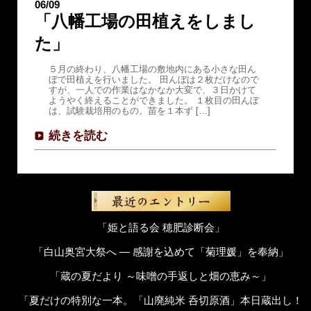
06/09
「八幡工場の田植えをしまし
た」
５月の終わり、八幡工場の敷地内にある小さな田ん
ぼで田植えを行いました。 田んぼは２枚だけなので
すが、一人での作業はなかなか大変で、３日かけて
ようやく終えることができました。 １枚目の田んぼ
は、試験栽培用のもの。苗を１本ず […]
続きを読む
「姫と語る会 穂肥診断会」
「白山奥宮大祭へ ― 感謝を込めて「菊理媛」を奉納」
「蔵の夏だより ～味噌の手返しと畑の恵み～」
「夏だけの特別な一本。「山廃純米 呑切原酒」本日蔵出し！