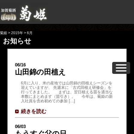
菊姫
>
2015年
>
6月
お知らせ
06/16
山田錦の田植え
6月に入り、米の産地では山田錦の田植えシーズンを
迎えていますが、 先週末に「古式田植え研修会」を
行ってきました。 まずは、翌日植える苗を適当な
本数にまとめます（苗引き）。 今年は、菊姫の新
入社員を含め初めての参加 […]
続きを読む
06/03
もうすぐ父の日