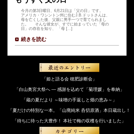
今月の第3日曜日、6月21日は「父の日」です。
アメリカ・ワシントン州に住むJ.B.ドットさんは、
母を亡くした後、父親に男手一つで育てられまし
た。 そんな彼女が、すでに始まっていた「母の
日」の存在を知り、 「母 […]
続きを読む
「姫と語る会 穂肥診断会」
「白山奥宮大祭へ ― 感謝を込めて「菊理媛」を奉納」
「蔵の夏だより ～味噌の手返しと畑の恵み～」
「夏だけの特別な一本。「山廃純米 呑切原酒」本日蔵出し！
「待ちに待った大豊作！ 本社で梅の収穫を行いました」