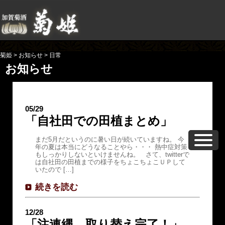
菊姫
>
お知らせ
>
日常
お知らせ
05/29
「自社田での田植まとめ」
まだ5月だというのに暑い日が続いていますね。 今
年の夏は本当にどうなることやら・・・ 熱中症対策
もしっかりしないといけませんね。 さて、twitterで
は自社田の田植までの様子をちょこちょこＵＰして
いたので […]
続きを読む
12/28
「注連縄 取り替え完了！」