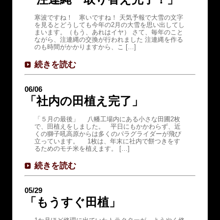
寒波ですね！ 寒いですね！ 天気予報で大雪の文字
を見るとどうしても今年の2月の大雪を思い出してし
まいます。（もう、あれはイヤ） さて、毎年のこと
ながら、注連縄の交換が行われました 注連縄を作る
のも時間がかかりますから、こ […]
続きを読む
06/06
「社内の田植え完了」
「５月の最後」 八幡工場内にある小さな田圃2枚
で、田植えをしました。 平日にもかかわらず、近
くの獅子吼高原からは多くのパラグライダーが飛び
立っています。 1枚は、年末に社内で餅つきをす
るためのモチ米を植えます。 […]
続きを読む
05/29
「もうすぐ田植」