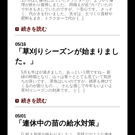
1か月ほど修理に出ていたトラクターが、ようやく修
理が終わり復帰しました。 田植えが近づいていたの
でやきもきしていたのですが、一安心です。 さっそ
く、代かきを行いました。 先ずは、土づくり資材や
肥料をまき、トラクターで代か […]
続きを読む
05/16
「草刈りシーズンが始まりまし
た。」
5月も半ばが過ぎました。あっという間ですね～ 新
緑の時期となり、山々は青々ととても見ていて気持
ちが良いです。 景色はいいのですが、雑草も伸びて
くるのが困りもの…。 そんな感じで今年もいよいよ
草刈りシーズンの到来です。 と […]
続きを読む
05/01
「連休中の苗の給水対策」
G.W.も前半が終わりました！ 皆様どのような連休