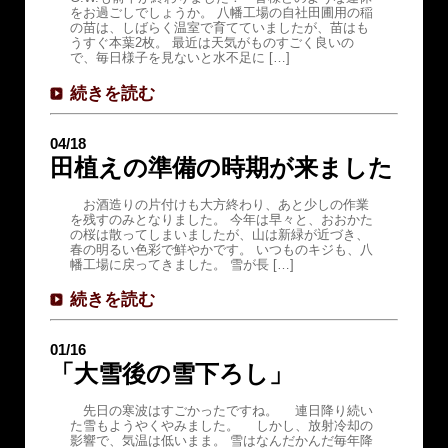
をお過ごしでしょうか。 八幡工場の自社田圃用の稲
の苗は、しばらく温室で育てていましたが、苗はも
うすぐ本葉2枚。 最近は天気がものすごく良いの
で、毎日様子を見ないと水不足に […]
続きを読む
04/18
田植えの準備の時期が来ました
お酒造りの片付けも大方終わり、あと少しの作業
を残すのみとなりました。 今年は早々と、おおかた
の桜は散ってしまいましたが、山は新緑が近づき、
春の明るい色彩で鮮やかです。 いつものキジも、八
幡工場に戻ってきました。 雪が長 […]
続きを読む
01/16
「大雪後の雪下ろし」
先日の寒波はすごかったですね。 連日降り続い
た雪もようやくやみました。 しかし、放射冷却の
影響で、気温は低いまま。 雪はなんだかんだ毎年降