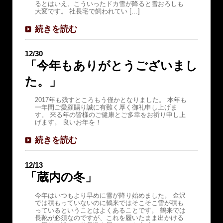
るとはいえ、こういったドカ雪が降ると雪おろしも
大変です。 社長宅で飼われてい […]
続きを読む
12/30
「今年もありがとうございまし
た。」
2017年も残すところもう僅かとなりました。 本年も
一年間ご愛顧賜り誠に有難く厚く御礼申し上げま
す。 来る年の皆様のご健康とご多幸をお祈り申し上
げます。 良いお年を！
続きを読む
12/13
「蔵内の冬」
今年はいつもより早めに雪が降り始めました。 金沢
では積もっていないのに鶴来ではそこそこ雪が積も
っているということはよくあることです。 鶴来では
長靴が必須なのですが、これを履いたまま出かける