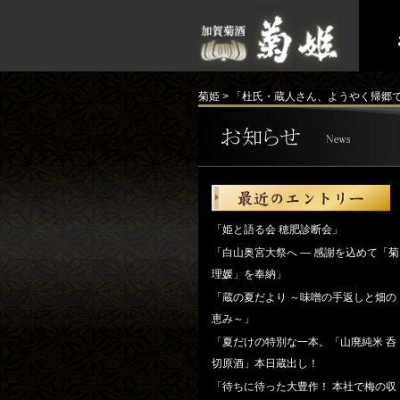
菊姫
>
「杜氏・蔵人さん、ようやく帰郷
「姫と語る会 穂肥診断会」
「白山奥宮大祭へ ― 感謝を込めて「菊
理媛」を奉納」
「蔵の夏だより ～味噌の手返しと畑の
恵み～」
「夏だけの特別な一本。「山廃純米 呑
切原酒」本日蔵出し！
「待ちに待った大豊作！ 本社で梅の収