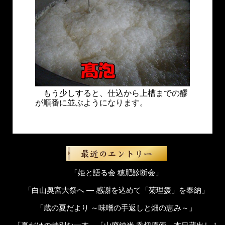
もう少しすると、仕込から上槽までの醪
が順番に並ぶようになります。
「姫と語る会 穂肥診断会」
「白山奥宮大祭へ ― 感謝を込めて「菊理媛」を奉納」
「蔵の夏だより ～味噌の手返しと畑の恵み～」