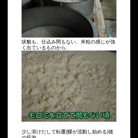
状貌も、仕込み間もない、米粒の感じが強
く出ているものから、
少し溶けだして転覆(醪が流動し始める)後
の筋泡、