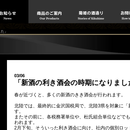
した」
03/06
「新酒の利き酒会の時期になりまし
春が近づくと、多くの新酒のきき酒会が行われます。
北陸では、最終的に金沢国税局で、北陸3県を対象に「
す。
またその前に、各税務署単位や、杜氏組合単位などで
われます。
2月下旬、そういった利き酒会に向け、社内の個別ロッ