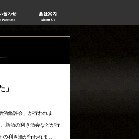
た」
新酒鑑評会」が行われま
も、新酒の利き酒会などが行
トの利き酒が行われまし