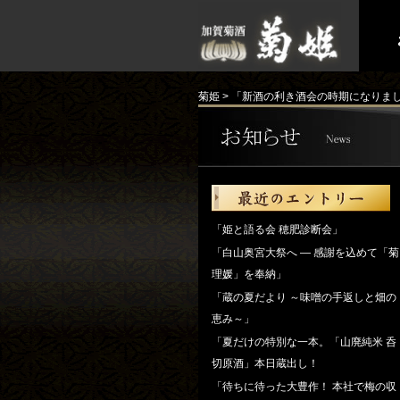
菊姫
>
「新酒の利き酒会の時期になりま
「姫と語る会 穂肥診断会」
「白山奥宮大祭へ ― 感謝を込めて「菊
理媛」を奉納」
「蔵の夏だより ～味噌の手返しと畑の
恵み～」
「夏だけの特別な一本。「山廃純米 呑
切原酒」本日蔵出し！
「待ちに待った大豊作！ 本社で梅の収