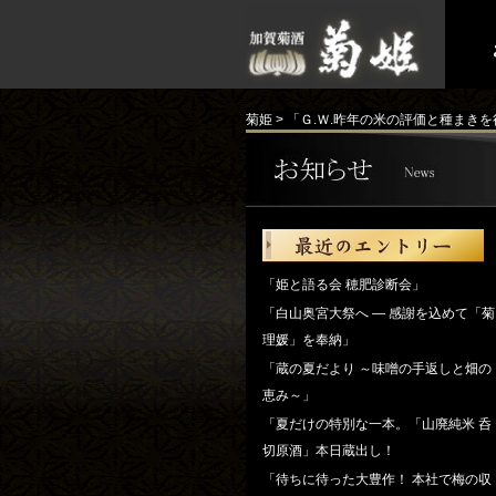
菊姫
>
「Ｇ.Ｗ.昨年の米の評価と種まき
「姫と語る会 穂肥診断会」
「白山奥宮大祭へ ― 感謝を込めて「菊
理媛」を奉納」
「蔵の夏だより ～味噌の手返しと畑の
恵み～」
「夏だけの特別な一本。「山廃純米 呑
切原酒」本日蔵出し！
「待ちに待った大豊作！ 本社で梅の収