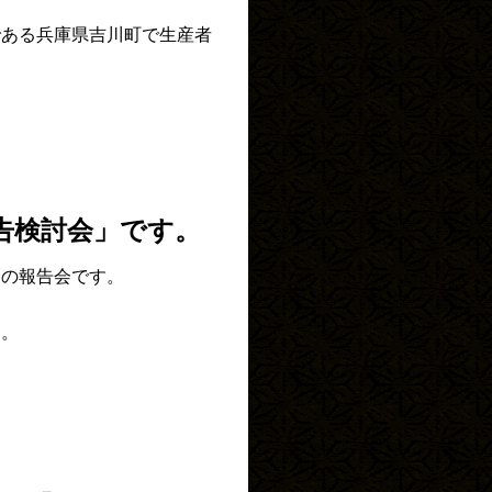
である兵庫県吉川町で生産者
告検討会」です。
合の報告会です。
す。