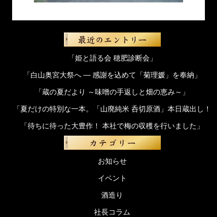
「姫と語る会 穂肥診断会」
「白山奥宮大祭へ ― 感謝を込めて「菊理媛」を奉納」
「蔵の夏だより ～味噌の手返しと畑の恵み～」
「夏だけの特別な一本。「山廃純米 呑切原酒」本日蔵出し！
「待ちに待った大豊作！ 本社で梅の収穫を行いました」
お知らせ
イベント
酒造り
社長コラム