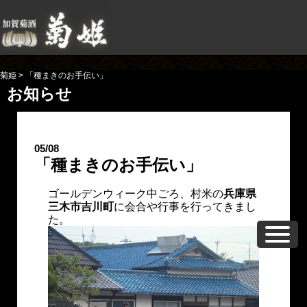
菊姫
>
「種まきのお手伝い」
お知らせ
05/08
「種まきのお手伝い」
ゴールデンウィーク中ごろ、村米の
兵庫県
三木市吉川町
に会合や行事を行ってきまし
た。