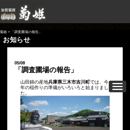
菊姫
>
「調査圃場の報告」
お知らせ
05/08
「調査圃場の報告」
山田錦の産地
兵庫県三木市吉川町
では、今
年の稲作りの準備がいろいろと始まりまし
た。