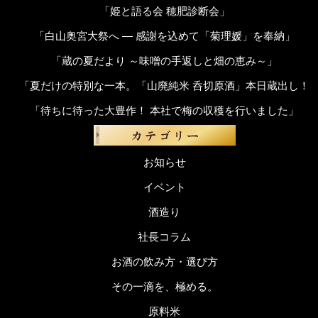
「姫と語る会 穂肥診断会」
「白山奥宮大祭へ ― 感謝を込めて「菊理媛」を奉納」
「蔵の夏だより ～味噌の手返しと畑の恵み～」
「夏だけの特別な一本。「山廃純米 呑切原酒」本日蔵出し！
「待ちに待った大豊作！ 本社で梅の収穫を行いました」
お知らせ
イベント
酒造り
社長コラム
お酒の飲み方・選び方
その一滴を、極める。
原料米