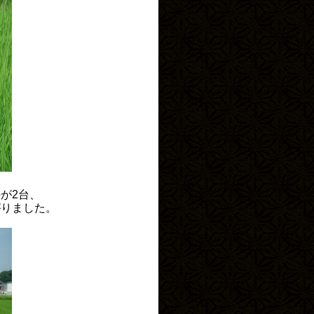
が2台、
がりました。