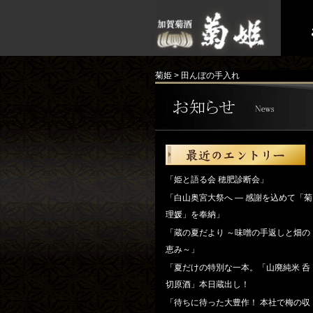
菊姫
>
田んぼの手入れ
「姫と語る会 穂肥診断会」
「白山奥宮大祭へ ― 感謝を込めて「菊
理媛」を奉納」
「蔵の夏だより ～味噌の手返しと畑の
恵み～」
「夏だけの特別な一本。「山廃純米 呑
切原酒」本日蔵出し！
「待ちに待った大豊作！ 本社で梅の収