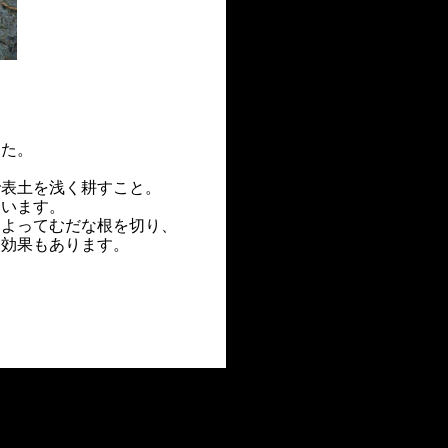
した。
で表土を浅く耕すこと。
います。
てむだな根を切り、
果もあります。