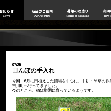
07/25
田んぼの手入れ
今回、6月に田植えした圃場を中心に、中耕・除草の作
吉川町へ行ってきました。
今のところ、稲は順調に育っているようです。