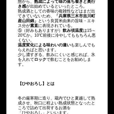
態から、
熟成によって味の落ち着きと奥行
き感
が出始めているといったところ。
熟成酒としての香味の複雑性などはまだ出
てきていないため、
「兵庫県三木市吉川町
産山田錦」
という良質米由来の旨味・エキ
ス分が
素直
に表現されている。
⑤（好みもありますが）
飲み頃温度
は15～
20℃か。10℃前後に冷やしてももちろん悪
くない。
温度変化による味わいの違い
も楽しんでも
らえればと思います。
少し濃すぎる、飲みにくいと感じれば、氷
を入れて
ロック
で飲むことをお勧めしま
す。
【ひやおろし】とは
冬の厳寒期に造り、蔵内でひと夏越して熟
成させ、秋口に程よい熟成状態となったと
ころで詰めて出荷するお酒を
「ひやおろし」といいます。