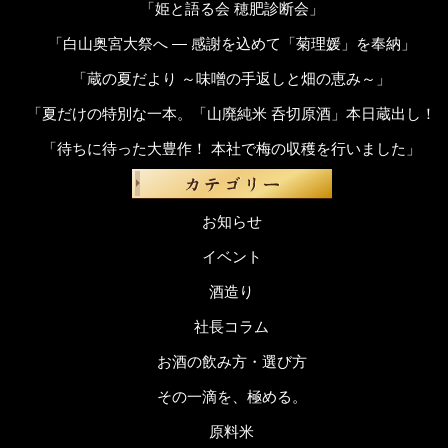
「姫と語る会 穂肥診断会」
「白山奥宮大祭へ ― 感謝を込めて「菊理媛」を奉納」
「蔵の夏だより ～味噌の手返しと畑の恵み～」
「夏だけの特別な一本。「山廃純米 呑切原酒」本日蔵出し！
「待ちに待った大豊作！ 本社で梅の収穫を行いました」
お知らせ
イベント
酒造り
社長コラム
お酒の飲み方・選び方
その一滴を、極める。
原料米