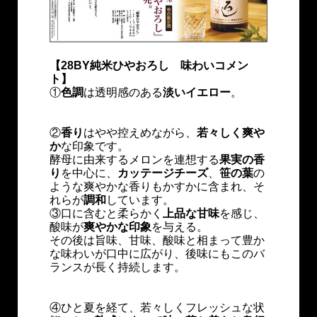
【28BY純米ひやおろし 味わいコメン
ト】
①
色調
は透明感のある
淡いイエロー
。
②
香り
はやや控えめながら、
若々しく爽や
か
な印象です。
酵母に由来するメロンを連想する
果実の香
り
を中心に、
カッテージチーズ
、
笹の葉
の
ような爽やかな香りもかすかに含まれ、そ
れらが
調和
しています。
③口に含むと柔らかく
上品な甘味
を感じ、
酸味が
爽やかな印象
を与える。
その後は旨味、甘味、酸味と相まって豊か
な味わいが口中に広がり、後味にもこのバ
ランスが長く持続します。
④ひと夏を経て、若々しくフレッシュな状