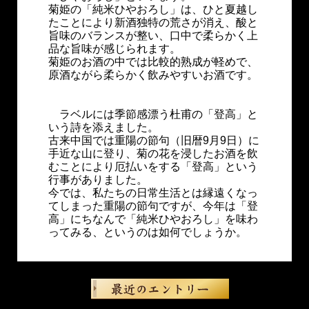
菊姫の「純米ひやおろし」は、ひと夏越し
たことにより新酒独特の荒さが消え、酸と
旨味のバランスが整い、口中で柔らかく上
品な旨味が感じられます。
菊姫のお酒の中では比較的熟成が軽めで、
原酒ながら柔らかく飲みやすいお酒です。
ラベルには季節感漂う杜甫の「登高」と
いう詩を添えました。
古来中国では重陽の節句（旧暦9月9日）に
手近な山に登り、菊の花を浸したお酒を飲
むことにより厄払いをする「登高」という
行事がありました。
今では、私たちの日常生活とは縁遠くなっ
てしまった重陽の節句ですが、今年は「登
高」にちなんで「純米ひやおろし」を味わ
ってみる、というのは如何でしょうか。