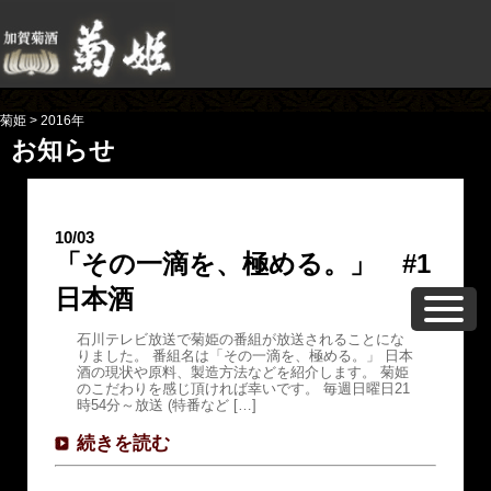
菊姫
>
2016年
お知らせ
10/03
「その一滴を、極める。」 #1
日本酒
石川テレビ放送で菊姫の番組が放送されることにな
りました。 番組名は「その一滴を、極める。」 日本
酒の現状や原料、製造方法などを紹介します。 菊姫
のこだわりを感じ頂ければ幸いです。 毎週日曜日21
時54分～放送 (特番など […]
続きを読む