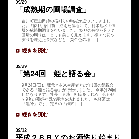
09/29
「成熟期の圃場調査」
吉川町産山田錦の稲刈りの時期が近づいてきまし
た。 稲刈りを目前に控えた産地にて、村米地区の圃
場の成熟期調査を行いました。 稔りの時期を迎えた
圃場の周りは、とても美しく見えます。様々な花や
実りを迎えた果実などと、黄金色の稲 […]
続きを読む
09/29
「第24回 姫と語る会」
9月24日(日)、蔵元と村米生産者との年1回の懇親会
である「姫と語る会」が行われました。 今年は24回
目になります。社長、専務、杜氏をはじめ、合わせ
て9名の菊姫社員が産地を訪れました。 乾杯酒は
「黒吟」です。定番の「姫御 […]
続きを読む
09/12
平成２８ＢＹのお酒造り始まり