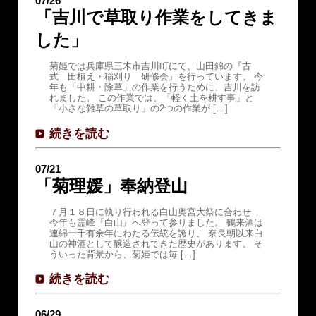
07/26
「吉川で草取り作業をしてきま
した」
菊姫では兵庫県三木市吉川町にて、山田錦の『古
式 田植え・稲刈り 研修会』を行っています。 今
年も「中耕・除草」の作業を行うために、吉川を訪
れました。 この作業では、「軽く土を耕す事」と
「小さな雑草の草取り」の2つの作業が […]
続きを読む
07/21
「菊理媛」奉納登山
７月１８日に執り行われる白山奥宮大祭に合わせ
今年も霊峰『白山』へ登って参りました。 鶴来酒は
連綿一千有余年にわたる伝統を誇り、 奈良朝以来白
山の神酒として醸造されてきた歴史があります。 そ
ういった背景から、菊姫では毎 […]
続きを読む
06/29