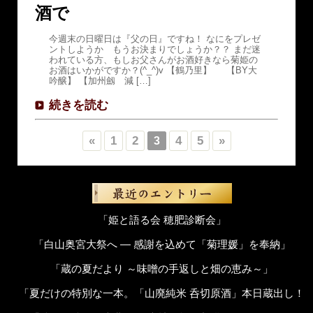
酒で
今週末の日曜日は『父の日』ですね！ なにをプレゼ
ントしようか もうお決まりでしょうか？？ まだ迷
われている方、もしお父さんがお酒好きなら菊姫の
お酒はいかがですか？(^_^)v 【鶴乃里】 【BY大
吟醸】 【加州劔 減 […]
続きを読む
«
1
2
4
5
»
3
「姫と語る会 穂肥診断会」
「白山奥宮大祭へ ― 感謝を込めて「菊理媛」を奉納」
「蔵の夏だより ～味噌の手返しと畑の恵み～」
「夏だけの特別な一本。「山廃純米 呑切原酒」本日蔵出し！