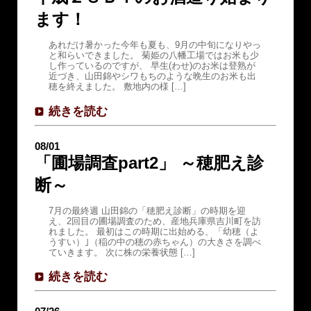
ます！
あれだけ暑かった今年も夏も、9月の中旬になりやっ
と和らいできました。 菊姫の八幡工場ではお米も少
し作っているのですが、 早生(わせ)のお米は登熟が
近づき、山田錦やシワもちのような晩生のお米も出
穂を終えました。 敷地内の様 […]
続きを読む
08/01
「圃場調査part2」 ～穂肥え診
断～
7月の最終週 山田錦の「穂肥え診断」の時期を迎
え、2回目の圃場調査のため、産地兵庫県吉川町を訪
れました。 最初はこの時期に出始める、「幼穂（よ
うすい）｣（稲の中の穂の赤ちゃん）の大きさを調べ
ていきます。 次に株の栄養状態 […]
続きを読む