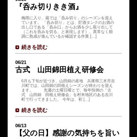
『呑み切りきき酒』
梅雨に入り、蔵では「呑み切り」のシーズンを迎え
ています。 「呑み切り」とは、貯酒タンクのお酒の
出し口である「呑み口」からお酒を少し取り出して
（これを呑みを切る、と表現します）、異常なく順
調に熟成が進んでいるか確認する作業 […]
続きを読む
06/21
古式 山田錦田植え研修会
6月も下旬が近づき、山田錦の産地 兵庫県三木市吉
川町では、山田錦の田植えシーズンが終わりを迎え
ます。 先週の土曜日曜とで、毎年恒例の「古
式 山田錦 田植え研修会」を村米地区のある吉川
町で行ってきました。 今年は、初 […]
続きを読む
06/13
【父の日】感謝の気持ちを旨い