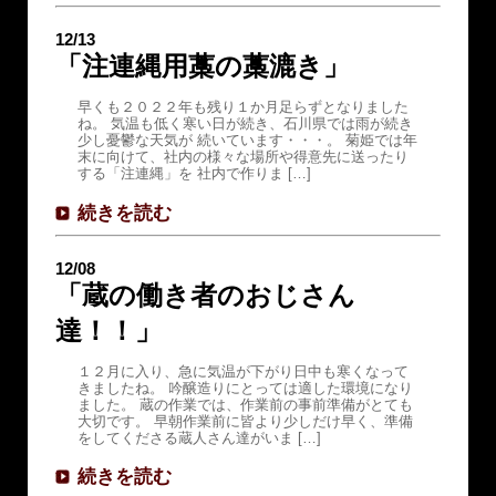
12/13
「注連縄用藁の藁漉き」
早くも２０２２年も残り１か月足らずとなりました
ね。 気温も低く寒い日が続き、石川県では雨が続き
少し憂鬱な天気が 続いています・・・。 菊姫では年
末に向けて、社内の様々な場所や得意先に送ったり
する「注連縄」を 社内で作りま […]
続きを読む
12/08
「蔵の働き者のおじさん
達！！」
１２月に入り、急に気温が下がり日中も寒くなって
きましたね。 吟醸造りにとっては適した環境になり
ました。 蔵の作業では、作業前の事前準備がとても
大切です。 早朝作業前に皆より少しだけ早く、準備
をしてくださる蔵人さん達がいま […]
続きを読む