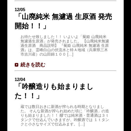
12/05
「山廃純米 無濾過 生原酒 発売
開始！！」
お待たせ致しました！！ いよいよ「菊姫 山廃純米
無濾過生原酒」が発売されました。 【山廃純米無濾
過生原酒 商品説明】 『菊姫 山廃純米 無濾過 生原
酒』は、霊峰白山の伏流水と特Ａ地域（兵庫県三木
市吉川産）の山田錦１００ […]
続きを読む
12/04
「吟醸造りも始まりまし
た！！」
蔵では数日おきに新酒が搾られる時期となりまし
た。 そんな新酒が搾られ始めた頃に「吟醸酒」の造
りも始まりました！！ 醪では純米酒・普通酒は３ｔ
タンクで仕込んでいきますが、吟醸酒では １ｔタン
クと小さなサイズで仕込みます。 […]