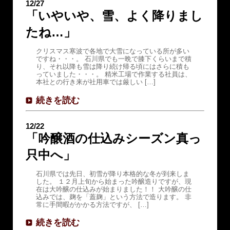
12/27
「いやいや、雪、よく降りまし
たね…」
クリスマス寒波で各地で大雪になっている所が多い
ですね・・・。 石川県でも一晩で膝下くらいまで積
り、それ以降も雪は降り続け帰る頃にはさらに積も
っていました・・・。 精米工場で作業する社員は、
本社との行き来が社用車では厳しい […]
続きを読む
12/22
「吟醸酒の仕込みシーズン真っ
只中へ」
石川県では先日、初雪が降り本格的な冬が到来しま
した。 １２月上旬から始まった吟醸造りですが、現
在は大吟醸の仕込みが始まりました！！ 大吟醸の仕
込みでは、麹を「蓋麹」という方法で造ります。 非
常に手間暇がかかる方法ですが、 […]
続きを読む