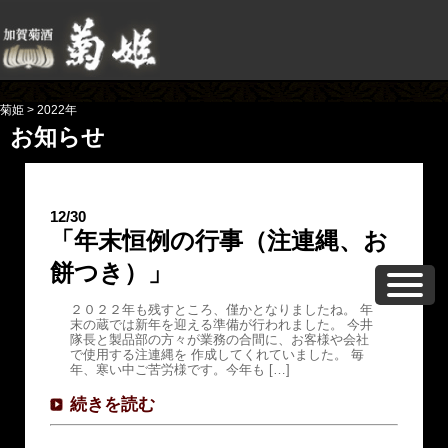
菊姫
>
2022年
お知らせ
12/30
「年末恒例の行事（注連縄、お
餅つき）」
２０２２年も残すところ、僅かとなりましたね。 年
末の蔵では新年を迎える準備が行われました。 今井
隊長と製品部の方々が業務の合間に、お客様や会社
で使用する注連縄を 作成してくれていました。 毎
年、寒い中ご苦労様です。今年も […]
続きを読む