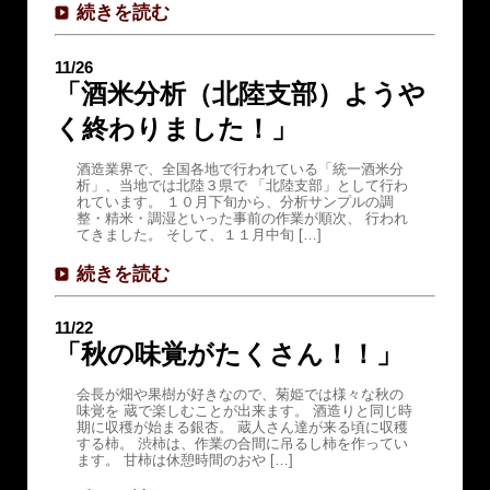
続きを読む
11/26
「酒米分析（北陸支部）ようや
く終わりました！」
酒造業界で、全国各地で行われている「統一酒米分
析」、当地では北陸３県で 「北陸支部」として行わ
れています。 １０月下旬から、分析サンプルの調
整・精米・調湿といった事前の作業が順次、 行われ
てきました。 そして、１１月中旬 […]
続きを読む
11/22
「秋の味覚がたくさん！！」
会長が畑や果樹が好きなので、菊姫では様々な秋の
味覚を 蔵で楽しむことが出来ます。 酒造りと同じ時
期に収穫が始まる銀杏。 蔵人さん達が来る頃に収穫
する柿。 渋柿は、作業の合間に吊るし柿を作ってい
ます。 甘柿は休憩時間のおや […]