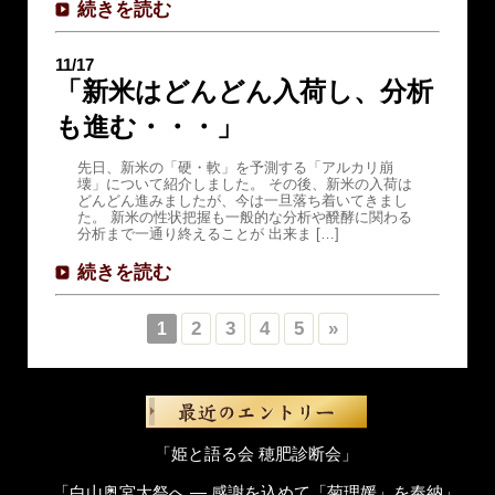
続きを読む
11/17
「新米はどんどん入荷し、分析
も進む・・・」
先日、新米の「硬・軟」を予測する「アルカリ崩
壊」について紹介しました。 その後、新米の入荷は
どんどん進みましたが、今は一旦落ち着いてきまし
た。 新米の性状把握も一般的な分析や醗酵に関わる
分析まで一通り終えることが 出来ま […]
続きを読む
2
3
4
5
»
1
「姫と語る会 穂肥診断会」
「白山奥宮大祭へ ― 感謝を込めて「菊理媛」を奉納」