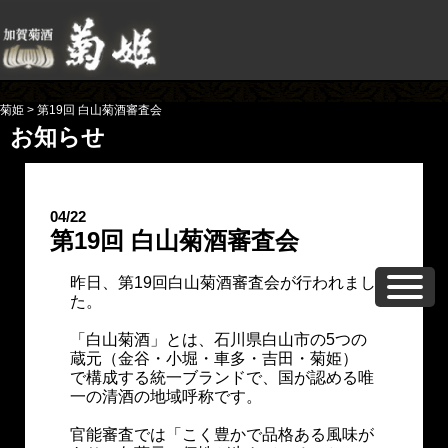
菊姫
>
第19回 白山菊酒審査会
お知らせ
04/22
第19回 白山菊酒審査会
昨日、第19回白山菊酒審査会が行われまし
た。
「白山菊酒」とは、石川県白山市の5つの
蔵元（金谷・小堀・車多・吉田・菊姫）
で構成する統一ブランドで、国が認める唯
一の清酒の地域呼称です。
官能審査では「こく豊かで品格ある風味が