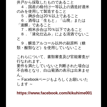
井戸から採取したものであること
４．国産の格付け一等以上の酒造好適米
のみを使用して製造すること
５．麹歩合は20％以上であること
６．酒母は「生もと」「山廃」または
「速醸」であること
７．精米歩合は70％以下であること
８．「液化仕込み」による清酒でないこ
と
９．醸造アルコール以外の副原料（糖
類・酸類など）を使用していないこと
これらについて、書類審査及び官能審査が
行なわれます。
要件を満たしていないと判断された場合は
不合格となり、白山菊酒の表示は出来ませ
ん。
～ Facebookページもよろしくお願いいた
します ～
https://www.facebook.com/kikuhime001