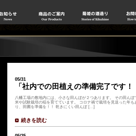
05/31
「社内での田植えの準備完了です！
八幡工場の敷地内には、小さな田んぼが２つあります。 その田んぼ
米や試験栽培の稲を育てています。 コロナ禍で栽培を見送った年も
り、田圃を準備を！！ 乾きにくい田んぼ […]
続きを読む
05/25