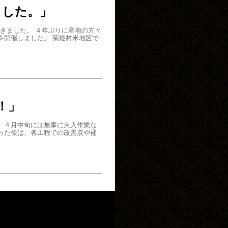
ました。」
きました。 ４年ぶりに産地の方々
を開催しました。 菊姫村米地区で
！」
 ４月中旬には無事に火入作業な
った後は、各工程での改善点や補