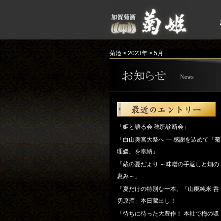
菊姫
>
2023年
>
5月
「姫と語る会 穂肥診断会」
「白山奥宮大祭へ ― 感謝を込めて「菊
理媛」を奉納」
「蔵の夏だより ～味噌の手返しと畑の
恵み～」
「夏だけの特別な一本。「山廃純米 呑
切原酒」本日蔵出し！
「待ちに待った大豊作！ 本社で梅の収