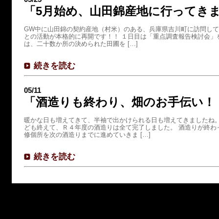
「5月始め、山田錦産地に行ってき
GW中に山田錦の契約産地（村米）のある、兵庫県吉川町に訪問して
との活動が本格的に再開です！！ １日目は「重点調査報告検討会」
は、二十数か所の決められた田圃を […]
続きを読む
05/11
「酒造りも終わり、畑のお手伝い！
暖かな日も増えてきて、半袖で出かけられる日も増えてきましたね。
ども終えて、Ｒ４年度の酒造りは全て完了しました。 酒造りが終わ
修個所を次の酒造りまでに進めていきま […]
続きを読む