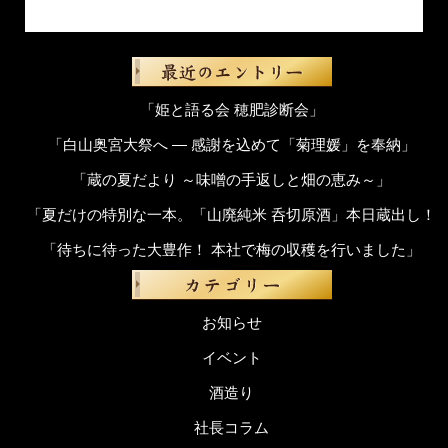
「姫と語る会 穂肥診断会」
「白山奥宮大祭へ ― 感謝を込めて「菊理媛」を奉納」
「蔵の夏だより ～味噌の手返しと畑の恵み～」
「夏だけの特別な一本。「山廃純米 呑切原酒」本日蔵出し！
「待ちに待った大豊作！ 本社で梅の収穫を行いました」
お知らせ
イベント
酒造り
社長コラム