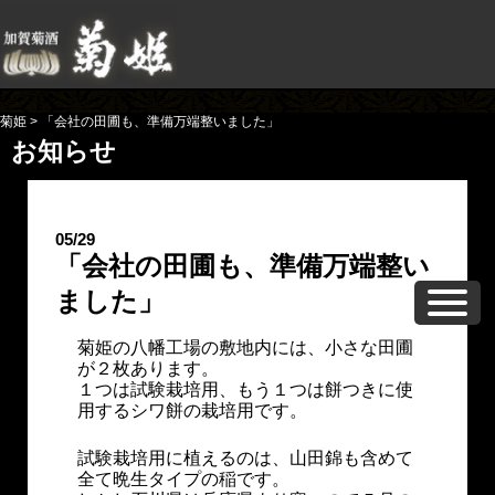
菊姫
>
「会社の田圃も、準備万端整いました」
お知らせ
05/29
「会社の田圃も、準備万端整い
ました」
菊姫の八幡工場の敷地内には、小さな田圃
が２枚あります。
１つは試験栽培用、もう１つは餅つきに使
用するシワ餅の栽培用です。
試験栽培用に植えるのは、山田錦も含めて
全て晩生タイプの稲です。