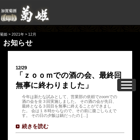
菊姫
>
2021年
>
12月
お知らせ
12/29
「ｚｏｏｍでの酒の会、最終回
無事に終わりました」
今年は新たな試みとして、営業部の依頼でzoomでの
酒の会を全３回実施しました。 その酒の会が先日、
最終となる３回目を無事に終えることができまし
た。 会は１８時からなので、その前に腹ごしらえで
す。 その日の夕飯は鍋だったの […]
続きを読む