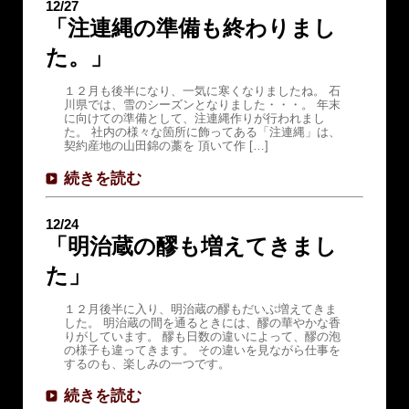
12/27
「注連縄の準備も終わりまし
た。」
１２月も後半になり、一気に寒くなりましたね。 石
川県では、雪のシーズンとなりました・・・。 年末
に向けての準備として、注連縄作りが行われまし
た。 社内の様々な箇所に飾ってある「注連縄」は、
契約産地の山田錦の藁を 頂いて作 […]
続きを読む
12/24
「明治蔵の醪も増えてきまし
た」
１２月後半に入り、明治蔵の醪もだいぶ増えてきま
した。 明治蔵の間を通るときには、醪の華やかな香
りがしています。 醪も日数の違いによって、醪の泡
の様子も違ってきます。 その違いを見ながら仕事を
するのも、楽しみの一つです。
続きを読む