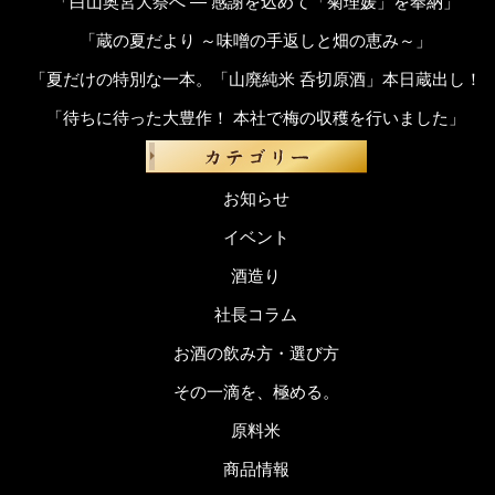
「白山奥宮大祭へ ― 感謝を込めて「菊理媛」を奉納」
「蔵の夏だより ～味噌の手返しと畑の恵み～」
「夏だけの特別な一本。「山廃純米 呑切原酒」本日蔵出し！
「待ちに待った大豊作！ 本社で梅の収穫を行いました」
お知らせ
イベント
酒造り
社長コラム
お酒の飲み方・選び方
その一滴を、極める。
原料米
商品情報