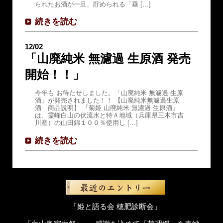
られたお酒が一旦、貯められる「垂 […]
続きを読む
12/02
「山廃純米 無濾過 生原酒 発売
開始！！」
今年も お待たせしました。「山廃純米 無濾過 生原
酒」が発売されました！！ 【山廃純米無濾過生原
酒 商品説明】 『菊姫 山廃純米 無濾過 生原酒』
は、霊峰白山の伏流水と特Ａ地域（兵庫県三木市吉
川産）の山田錦１００％使用し […]
続きを読む
「姫と語る会 穂肥診断会」