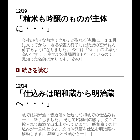
12/19
「精米も吟醸のものが主体
に・・・」
会社の様々な敷地でクルミが取れる時期に。 １１月
に入ってから、地場検査の終了した紙袋の玄米も入
荷するようになりました。 今年は「特上」の比率が
高いです！！ 産地での圃場調査も行っているので、
見知った名前ばかりです。 あの […]
続きを読む
12/14
「仕込みは昭和蔵から明治蔵
へ・・・」
蔵では純米酒・普通酒を仕込む昭和蔵での仕込みも
一旦、終了しました。 そして昭和蔵の醪は、次々に
搾られて新酒が出来上がっています。 昭和蔵での仕
込みが一旦終わると、次は吟醸酒を仕込む明治蔵へ
移動します。 麹室も昭和蔵から平 […]