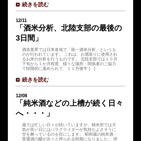
続きを読む
12/11
「酒米分析、北陸支部の最後の
3日間」
酒造業界では日本各地で「統一酒米分析」というも
のが行われています。 これは、お酒造りに使用され
るお米の分析を行うものです。 北陸支部では１０月
下旬から１か月程度、様々な場所・関係者のご協力
で段階的に進められて、１１月後半 […]
続きを読む
12/08
「純米酒などの上槽が続く日々
へ・・・」
蔵では忙しい日々が続いていますが、精米所では天
気が良い日にはパラグライダーが気持ちよさそうに
空を舞っているのを目にします。 昭和蔵の純米酒・
普通酒の醪が次々と搾られる時期になりました。 搾