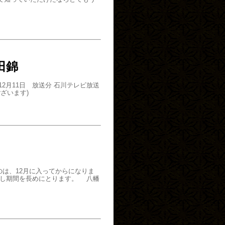
田錦
2月11日 放送分 石川テレビ放送
ざいます)
のは、12月に入ってからになりま
し期間を長めにとります。 八幡