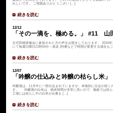
れしいです。 ご視聴ありがとうござい […]
続きを読む
12/12
「その一滴を、極める。」 #11 山
古式田植研修会に参加された方の声をお聴きしております。 2016年1
にて毎週日曜日21時54分～放送 (特番などで時間が変更する場合もご
続きを読む
12/07
「吟醸の仕込みと吟醸の枯らし米」
吟醸酒は、11月中に一部仕込まれていますが、本格的に仕込が続く
す。 吟醸酒の白米は、精米時間が非常に長いので、菊姫では枯ら
工場には枯らし中の白米が出番を […]
続きを読む