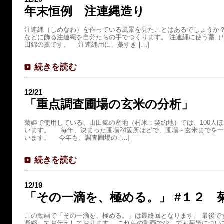
年末恒例 注連縄造り
注連縄（しめなわ）を作っている風景を見たことはあるでしょうか？
などに飾る注連縄を自分たちの手でつくります。 注連縄に使う藁（
田錦の藁です。 注連縄用に、藁すき […]
続きを読む
12/21
「重点調査圃場の玄米の分析」
菊姫で使用している、山田錦の産地（村米：契約地）では、100人
います。 毎年、決まった圃場24箇所ほどで、圃場～玄米までを
います。 今年も、調査圃場の […]
続きを読む
12/19
「その一滴を、極める。」 #１２ 
この動画で「その一滴を、極める。」は最終回となります。 最後で
凝縮してお伝えしております。 これらの動画で少しでも菊姫につい