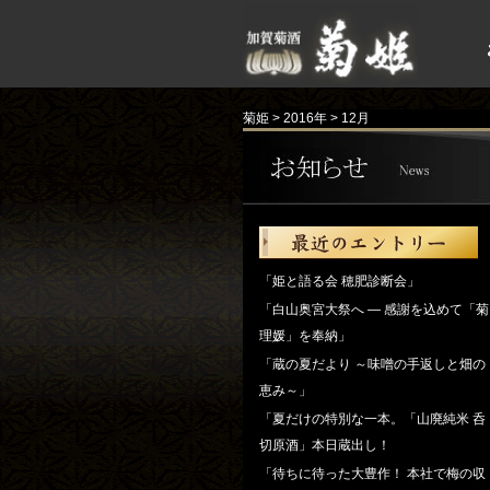
菊姫
>
2016年
>
12月
「姫と語る会 穂肥診断会」
「白山奥宮大祭へ ― 感謝を込めて「菊
理媛」を奉納」
「蔵の夏だより ～味噌の手返しと畑の
恵み～」
「夏だけの特別な一本。「山廃純米 呑
切原酒」本日蔵出し！
「待ちに待った大豊作！ 本社で梅の収