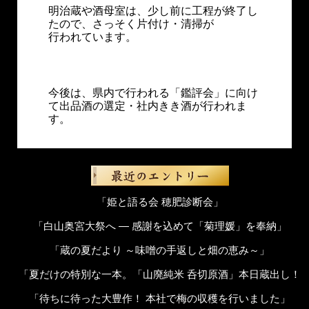
明治蔵や酒母室は、少し前に工程が終了し
たので、さっそく片付け・清掃が
行われています。
今後は、県内で行われる「鑑評会」に向け
て出品酒の選定・社内きき酒が行われま
す。
「姫と語る会 穂肥診断会」
「白山奥宮大祭へ ― 感謝を込めて「菊理媛」を奉納」
「蔵の夏だより ～味噌の手返しと畑の恵み～」
「夏だけの特別な一本。「山廃純米 呑切原酒」本日蔵出し！
「待ちに待った大豊作！ 本社で梅の収穫を行いました」