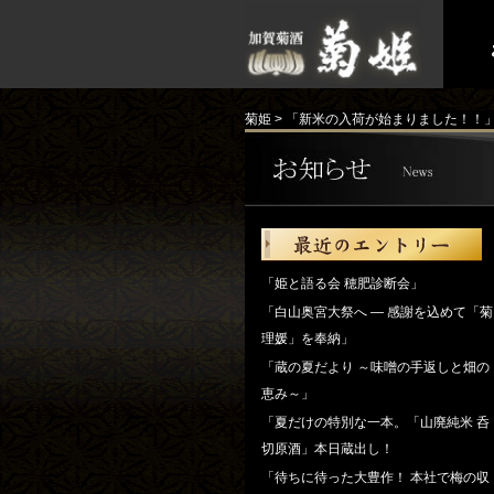
菊姫
>
「新米の入荷が始まりました！！
「姫と語る会 穂肥診断会」
「白山奥宮大祭へ ― 感謝を込めて「菊
理媛」を奉納」
「蔵の夏だより ～味噌の手返しと畑の
恵み～」
「夏だけの特別な一本。「山廃純米 呑
切原酒」本日蔵出し！
「待ちに待った大豊作！ 本社で梅の収