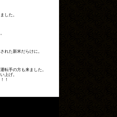
めました。
す。
荷された新米だらけに。
る運転手の方も来ました。
買い上げ。
す！！