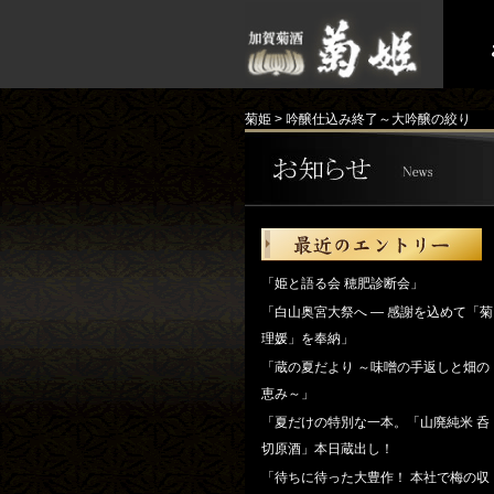
菊姫
>
吟醸仕込み終了～大吟醸の絞り
「姫と語る会 穂肥診断会」
「白山奥宮大祭へ ― 感謝を込めて「菊
理媛」を奉納」
「蔵の夏だより ～味噌の手返しと畑の
恵み～」
「夏だけの特別な一本。「山廃純米 呑
切原酒」本日蔵出し！
「待ちに待った大豊作！ 本社で梅の収