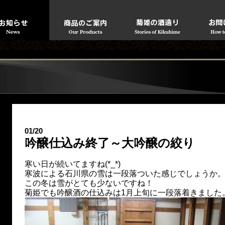
01/20
吟醸仕込み終了～大吟醸の絞り
寒い日が続いてますね(*_*)
寒波による石川県の雪は一段落ついた感じでしょう
この冬は雪がとても少ないですね！
菊姫でも吟醸酒の仕込みは1月上旬に一段落着きました