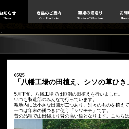
き」
05/25
「八幡工場の田植え、シソの草ひき
5月下旬、八幡工場では恒例の田植えを行いました。
いつも製造部のみんなで行っています。
敷地内には小さな田圃が二つあり、別々のものを植え
一つは年末の餅つきに使う「シワモチ」です。
昔の品種で山田錦より背の高い稲となります。こちら