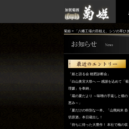
菊姫
>
「八幡工場の田植え、シソの草ひ
「姫と語る会 穂肥診断会」
「白山奥宮大祭へ ― 感謝を込めて「菊
理媛」を奉納」
「蔵の夏だより ～味噌の手返しと畑の
恵み～」
「夏だけの特別な一本。「山廃純米 呑
切原酒」本日蔵出し！
「待ちに待った大豊作！ 本社で梅の収