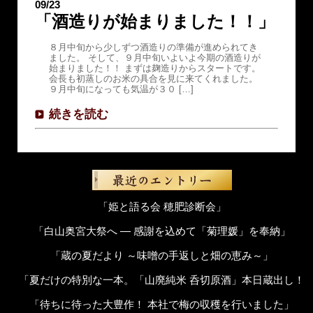
09/23
「酒造りが始まりました！！」
８月中旬から少しずつ酒造りの準備が進められてき
ました。 そして、９月中旬いよいよ今期の酒造りが
始まりました！！ まずは麹造りからスタートです。
会長も初蒸しのお米の具合を見に来てくれました。
９月中旬になっても気温が３０ […]
続きを読む
「姫と語る会 穂肥診断会」
「白山奥宮大祭へ ― 感謝を込めて「菊理媛」を奉納」
「蔵の夏だより ～味噌の手返しと畑の恵み～」
「夏だけの特別な一本。「山廃純米 呑切原酒」本日蔵出し！
「待ちに待った大豊作！ 本社で梅の収穫を行いました」