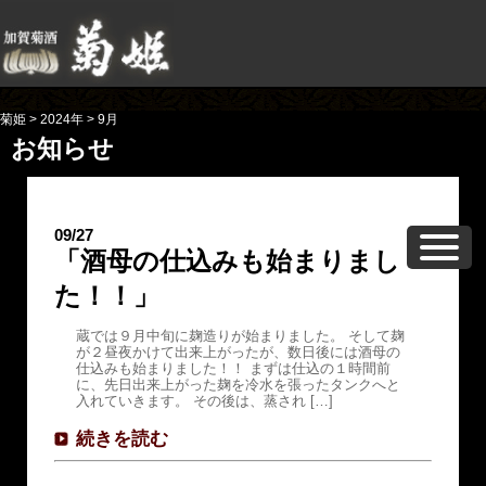
菊姫
>
2024年
>
9月
お知らせ
09/27
「酒母の仕込みも始まりまし
た！！」
蔵では９月中旬に麹造りが始まりました。 そして麹
が２昼夜かけて出来上がったが、数日後には酒母の
仕込みも始まりました！！ まずは仕込の１時間前
に、先日出来上がった麹を冷水を張ったタンクへと
入れていきます。 その後は、蒸され […]
続きを読む