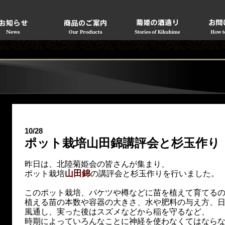
り
10/28
ポット栽培山田錦講評会と杉玉作り
昨日は、北陸菊姫会の皆さんが集まり、
山田錦
ポット栽培
の講評会と杉玉作りを行いました。
このポット栽培、バケツや樽などに苗を植えて育てる
植える苗の本数や容器の大きさ、水や肥料の与え方、
風通し、実った後はスズメなどから稲を守るなど、
時期によっていろんなことに神経を使わなくてはなら