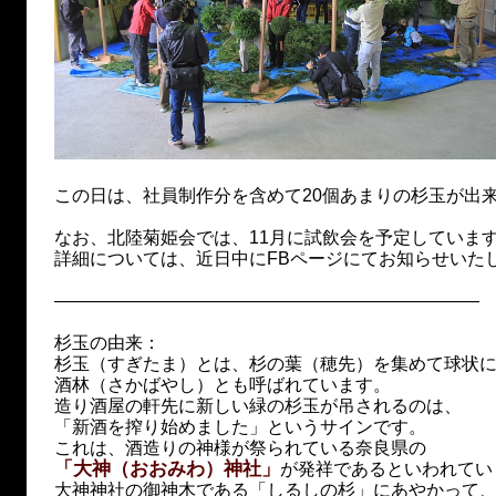
この日は、社員制作分を含めて20個あまりの杉玉が出
なお、北陸菊姫会では、11月に試飲会を予定していま
詳細については、近日中にFBページにてお知らせいた
————————————————————————
杉玉の由来：
杉玉（すぎたま）とは、杉の葉（穂先）を集めて球状
酒林（さかばやし）とも呼ばれています。
造り酒屋の軒先に新しい緑の杉玉が吊されるのは、
「新酒を搾り始めました」というサインです。
これは、酒造りの神様が祭られている奈良県の
「大神（おおみわ）神社」
が発祥であるといわれてい
大神神社の御神木である「しるしの杉」にあやかって