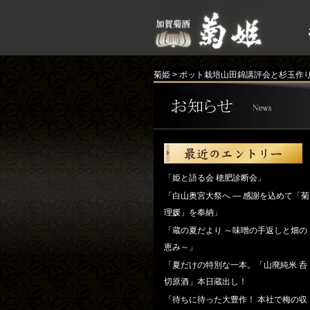
菊姫
>
ポット栽培山田錦講評会と杉玉作
「姫と語る会 穂肥診断会」
「白山奥宮大祭へ ― 感謝を込めて「菊
理媛」を奉納」
「蔵の夏だより ～味噌の手返しと畑の
恵み～」
「夏だけの特別な一本。「山廃純米 呑
切原酒」本日蔵出し！
「待ちに待った大豊作！ 本社で梅の収