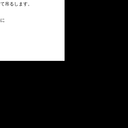
めて吊るします。
共に