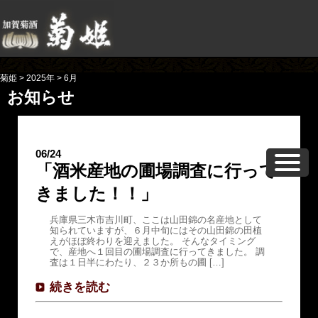
菊姫
>
2025年
>
6月
お知らせ
06/24
「酒米産地の圃場調査に行って
きました！！」
兵庫県三木市吉川町、ここは山田錦の名産地として
知られていますが、６月中旬にはその山田錦の田植
えがほぼ終わりを迎えました。 そんなタイミング
で、産地へ１回目の圃場調査に行ってきました。 調
査は１日半にわたり、２３か所もの圃 […]
続きを読む