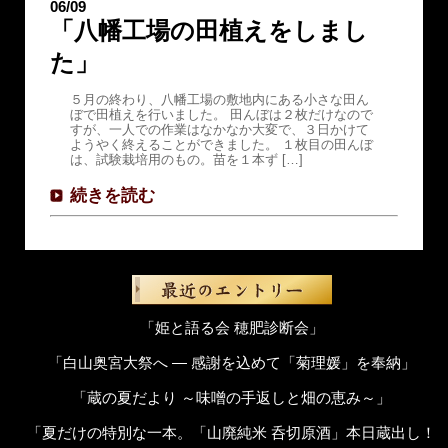
06/09
「八幡工場の田植えをしまし
た」
５月の終わり、八幡工場の敷地内にある小さな田ん
ぼで田植えを行いました。 田んぼは２枚だけなので
すが、一人での作業はなかなか大変で、３日かけて
ようやく終えることができました。 １枚目の田んぼ
は、試験栽培用のもの。苗を１本ず […]
続きを読む
「姫と語る会 穂肥診断会」
「白山奥宮大祭へ ― 感謝を込めて「菊理媛」を奉納」
「蔵の夏だより ～味噌の手返しと畑の恵み～」
「夏だけの特別な一本。「山廃純米 呑切原酒」本日蔵出し！