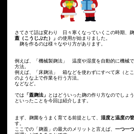
さてさて話は変わり 日々寒くなっていくこの時期、
蓋（こうじぶた）」
の使用が始まりました。
麹を作るのは様々なやり方があります。
例えば、「機械製麹法」 温度や湿度を自動的に機械
方法。
例えば、「床麹法」 箱などを使わずにすべて床（と
のような上で作業を行う方法。
などなど。
では
「蓋麹法」
とはどういった麹の作り方なのでしょ
といったことを今回は紹介します。
まず、麹菌をうまく育てる前提として、
湿度と温度の
す。
ここでの「麹蓋」の最大のメリットと言えば、
一つ一