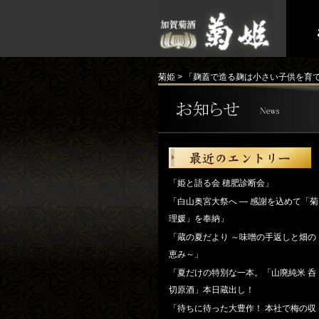
菊姫
>
「麹蓋で造る麹は小さい子供を育
「姫と語る会 穂肥診断会」
「白山奥宮大祭へ ― 感謝を込めて「菊
理媛」を奉納」
「蔵の夏だより ～味噌の手返しと畑の
恵み～」
「夏だけの特別な一本。「山廃純米 呑
切原酒」本日蔵出し！
「待ちに待った大豊作！ 本社で梅の収