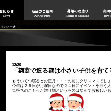
てるのと一緒！」
12/20
「麹蓋で造る麹は小さい子供を育て
もういくつ寝るとお正月・・・の前にクリスマスでし
今年は２５日が月曜日なので２４日にイベントを行う
気持ちのこもった贈り物というものはなんでも嬉しい