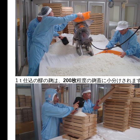
1ｔ仕込の醪の麹は、
200枚
程度の麹蓋に小分けされま