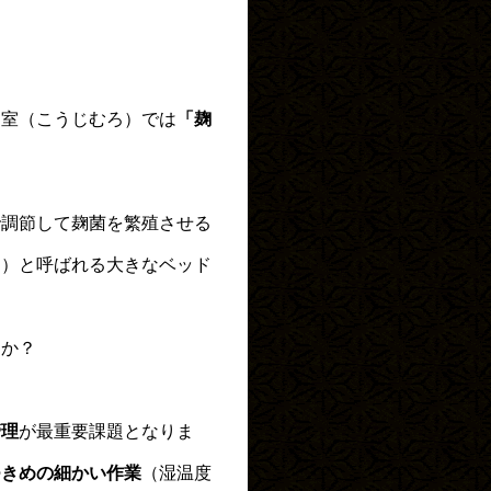
麹室（こうじむろ）では
「麹
で調節して麹菌を繁殖させる
こ）と呼ばれる大きなベッド
うか？
管理
が最重要課題となりま
つきめの細かい作業
（湿温度