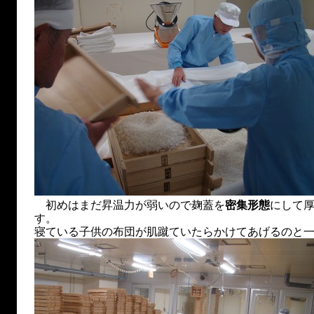
初めはまだ昇温力が弱いので麹蓋を
密集形態
にして
す。
寝ている子供の布団が肌蹴ていたらかけてあげるのと