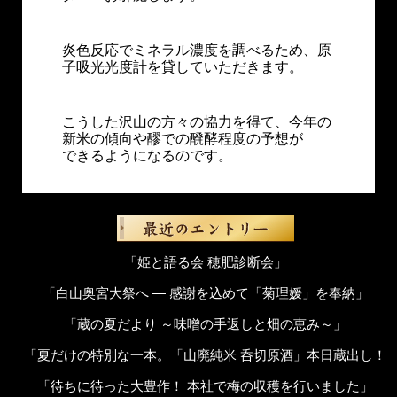
炎色反応でミネラル濃度を調べるため、原
子吸光光度計を貸していただきます。
こうした沢山の方々の協力を得て、今年の
新米の傾向や醪での醗酵程度の予想が
できるようになるのです。
「姫と語る会 穂肥診断会」
「白山奥宮大祭へ ― 感謝を込めて「菊理媛」を奉納」
「蔵の夏だより ～味噌の手返しと畑の恵み～」
「夏だけの特別な一本。「山廃純米 呑切原酒」本日蔵出し！
「待ちに待った大豊作！ 本社で梅の収穫を行いました」