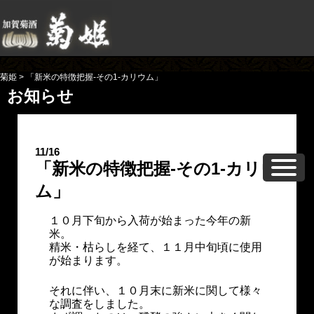
菊姫
>
「新米の特徴把握-その1-カリウム」
お知らせ
11/16
「新米の特徴把握-その1-カリウ
ム」
１０月下旬から入荷が始まった今年の新
米。
精米・枯らしを経て、１１月中旬頃に使用
が始まります。
それに伴い、１０月末に新米に関して様々
な調査をしました。