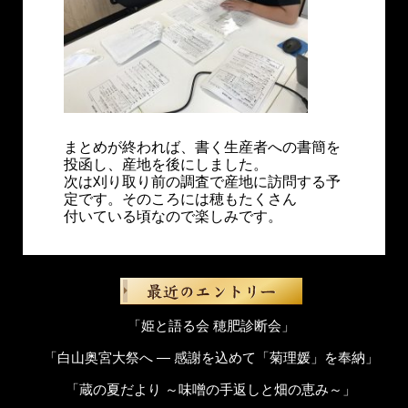
まとめが終われば、書く生産者への書簡を
投函し、産地を後にしました。
次は刈り取り前の調査で産地に訪問する予
定です。そのころには穂もたくさん
付いている頃なので楽しみです。
「姫と語る会 穂肥診断会」
「白山奥宮大祭へ ― 感謝を込めて「菊理媛」を奉納」
「蔵の夏だより ～味噌の手返しと畑の恵み～」