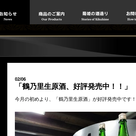
」
02/06
「鶴乃里生原酒、好評発売中！！」
今月の初めより、「鶴乃里生原酒」が好評発売中です