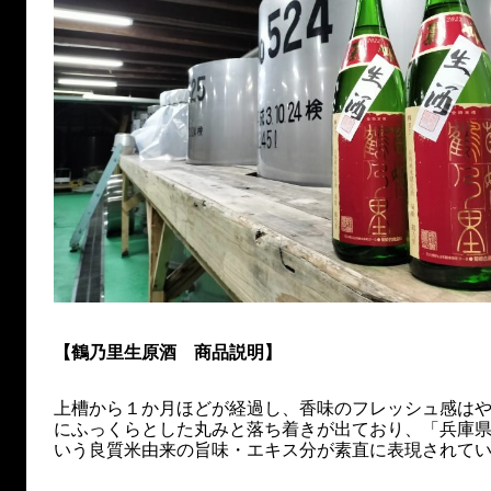
【鶴乃里生原酒 商品説明】
上槽から１か月ほどが経過し、香味のフレッシュ感は
にふっくらとした丸みと落ち着きが出ており、「兵庫
いう良質米由来の旨味・エキス分が素直に表現されて