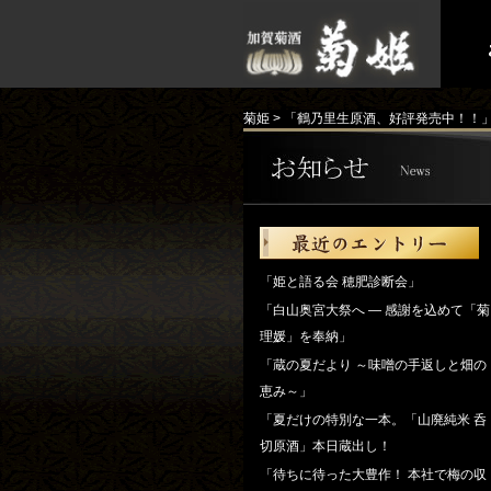
菊姫
>
「鶴乃里生原酒、好評発売中！！
「姫と語る会 穂肥診断会」
「白山奥宮大祭へ ― 感謝を込めて「菊
理媛」を奉納」
「蔵の夏だより ～味噌の手返しと畑の
恵み～」
「夏だけの特別な一本。「山廃純米 呑
切原酒」本日蔵出し！
「待ちに待った大豊作！ 本社で梅の収