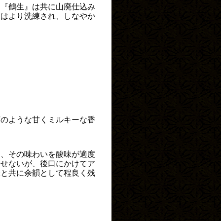
と『鶴生』は共に山廃仕込み
』はより洗練され、しなやか
腐のような甘くミルキーな香
り、その味わいを酸味が適度
させないが、後口にかけてア
味と共に余韻として程良く残