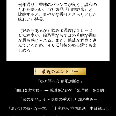
例年通り、香味のバランスが良く、調和の
とれた味わい。当社製品『山廃純米』と
比較すると、爽やかな香りとさらりとした
味わいが特長。
（好みもあるが）飲み頃温度は１５～２
０℃程度か。鶴乃里ならではの芳醇な香味
が最も感じられる。また、熟成が程良く進
んでいるため、４０℃前後のぬる燗でも楽
しめる。
「姫と語る会 穂肥診断会」
「白山奥宮大祭へ ― 感謝を込めて「菊理媛」を奉納」
「蔵の夏だより ～味噌の手返しと畑の恵み～」
「夏だけの特別な一本。「山廃純米 呑切原酒」本日蔵出し！