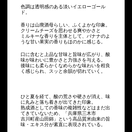
色調は透明感のある淡いイエローゴール
ド。
香りは山廃酒母らしい、ふくよかな印象。
クリームチーズを思わせる爽やかさと
ミルキーな香りを主体として、バナナのよ
うな甘い果実の香りもほのかに感じる。
口に含むと上品な甘味と旨味が広がり、酸
味が味わいに豊かさと力強さを与える。
後味にも柔らかくなめらかな味わいを程良
く感じられ、スッと余韻が切れていく。
ひと夏を経て、酸の荒さや硬さが消え、味
に丸みと落ち着きが出てきた印象。
熟成酒としての香味の複雑性などはまだ出
てきていないため、「兵庫県三木市
吉川町産山田錦」という高品質米由来の旨
味・エキス分が素直に表現されている。