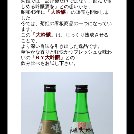
菊姫では「品評会だけではなく、飲んで愉
しめる吟醸酒を」との想いから、
「大吟醸」
昭和43年に
の販売を開始しま
した。
今では、菊姫の看板商品の一つになってい
ます。
「大吟醸」
この
は、じっくり熟成させる
ことで、
より深い旨味を引き出した逸品です。
華やかな香りと軽快かつフレッシュな味わ
「B.Y.大吟醸」
いの
との
飲み比べもお試し下さい。