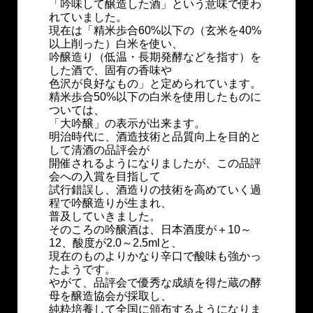
「吟味して醸造した酒」という意味で使わ
れていました。
現在は「精米歩合60%以下の（玄米を40%
以上削った）白米を使い、
吟醸造り（低温・長期発酵などを指す）を
した酒で、固有の香味や
色沢が良好なもの」と定められています。
精米歩合50%以下の白米を使用したものに
ついては、
「大吟醸」の表示が出来ます。
明治時代に、酒造技術と品質向上を目的と
して清酒の品評会が
開催されるようになりましたが、この品評
会への入賞を目指して
試行錯誤し、酒造りの技術を高めていく過
程で吟醸造りが生まれ、
普及していきました。
そのころの吟醸酒は、日本酒度が＋10～
12、酸度が2.0～2.5mlと、
現在のものよりかなり辛口で酸味も強かっ
たようです。
やがて、品評会で優秀な成績を得た蔵の酵
母を醸造協会が採取し、
純粋培養して全国に頒布するようになりま