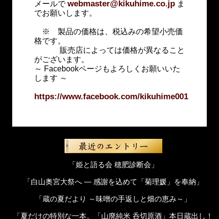
webmaster@kikuhime.co.jp
メールで
ま
でお願いします。
※ 製品の価格は、税込みの希望小売価
格です。
販売店によっては価格が異なること
がございます。
～ Facebookページもよろしくお願いいた
します ～
https://www.facebook.com/kikuhime001
「姫と語る会 穂肥診断会」
「白山奥宮大祭へ ― 感謝を込めて「菊理媛」を奉納」
「蔵の夏だより ～味噌の手返しと畑の恵み～」
「夏だけの特別な一本。「山廃純米 呑切原酒」本日蔵出し！