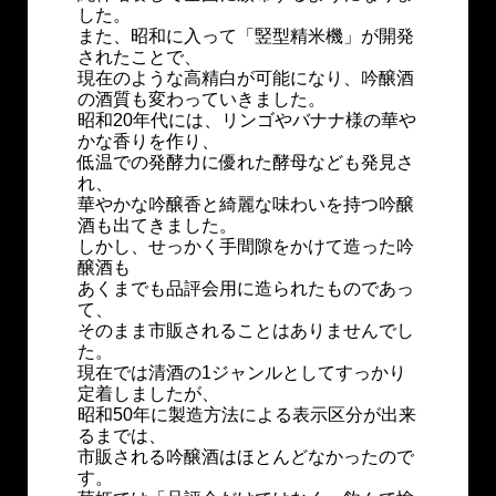
した。
また、昭和に入って「竪型精米機」が開発
されたことで、
現在のような高精白が可能になり、吟醸酒
の酒質も変わっていきました。
昭和20年代には、リンゴやバナナ様の華や
かな香りを作り、
低温での発酵力に優れた酵母なども発見さ
れ、
華やかな吟醸香と綺麗な味わいを持つ吟醸
酒も出てきました。
しかし、せっかく手間隙をかけて造った吟
醸酒も
あくまでも品評会用に造られたものであっ
て、
そのまま市販されることはありませんでし
た。
現在では清酒の1ジャンルとしてすっかり
定着しましたが、
昭和50年に製造方法による表示区分が出来
るまでは、
市販される吟醸酒はほとんどなかったので
す。