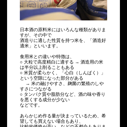
日本酒の原料米にはいろんな種類がありま
すが、その中で
酒造りに適した性質を持つ米を、「酒造好
適米」といいます。
食用米との違いや特徴は、
○ 大粒で高度精白に適する → 酒造用の米
は半分以上削ることもある
○ 米質が柔らかく、「心白（しんぱく）」
という空隙になった部分がある
→ 米の融けやすさ、麹菌の繁殖のしや
すさにつながる
○ タンパク質や脂肪分など、酒の味や香り
を悪くする成分が少ない
などです。
あらかじめ作る量が決まっているため、希
望しても買えない場合もあり、
比較的価格が高い、などの不都合もありま