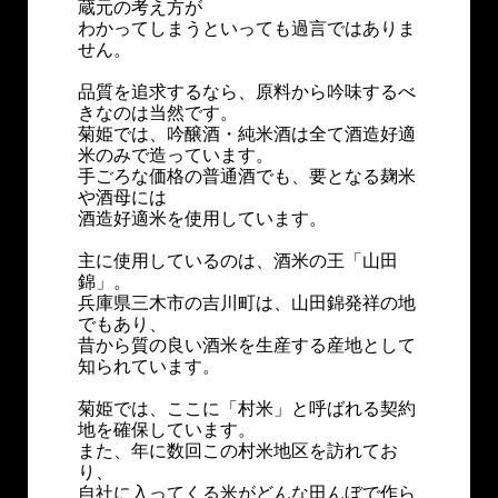
蔵元の考え方が
わかってしまうといっても過言ではありま
せん。
品質を追求するなら、原料から吟味するべ
きなのは当然です。
菊姫では、吟醸酒・純米酒は全て酒造好適
米のみで造っています。
手ごろな価格の普通酒でも、要となる麹米
や酒母には
酒造好適米を使用しています。
主に使用しているのは、酒米の王「山田
錦」。
兵庫県三木市の吉川町は、山田錦発祥の地
でもあり、
昔から質の良い酒米を生産する産地として
知られています。
菊姫では、ここに「村米」と呼ばれる契約
地を確保しています。
また、年に数回この村米地区を訪れてお
り、
自社に入ってくる米がどんな田んぼで作ら