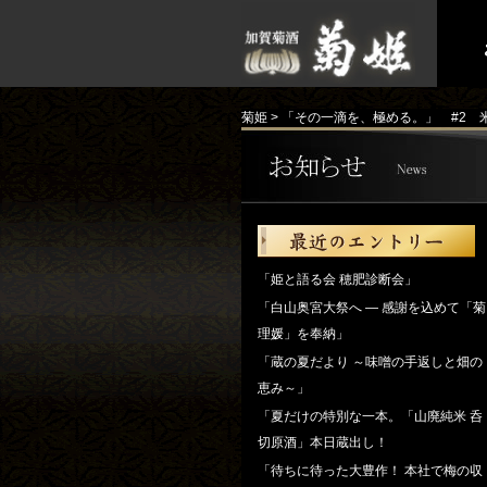
菊姫
>
「その一滴を、極める。」 #2 
「姫と語る会 穂肥診断会」
「白山奥宮大祭へ ― 感謝を込めて「菊
理媛」を奉納」
「蔵の夏だより ～味噌の手返しと畑の
恵み～」
「夏だけの特別な一本。「山廃純米 呑
切原酒」本日蔵出し！
「待ちに待った大豊作！ 本社で梅の収