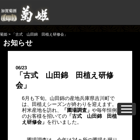
菊姫
>
「古式 山田錦 田植え研修会」
お知らせ
06/23
「古式 山田錦 田植え研修
会」
6月も下旬。山田錦の産地兵庫県吉川町で
は、田植えシーズンが終わりを迎えます。
村米産地を訪れ、
「圃場調査」
や毎年恒例
のお客様を招いての
「古式 山田錦 田植
え研修会」
を行いました。
圃場調査は、今年は24ヵ所の圃場を廻り