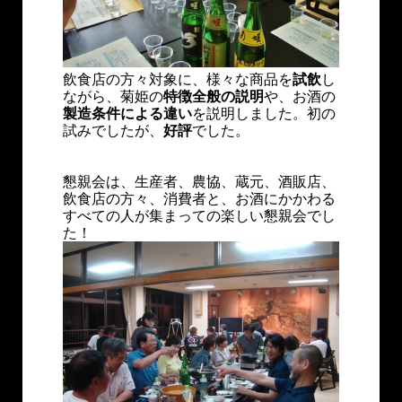
飲食店の方々対象に、様々な商品を
試飲
し
ながら、菊姫の
特徴全般の説明
や、お酒の
製造条件による違い
を説明しました。初の
試みでしたが、
好評
でした。
懇親会は、生産者、農協、蔵元、酒販店、
飲食店の方々、消費者と、お酒にかかわる
すべての人が集まっての楽しい懇親会でし
た！