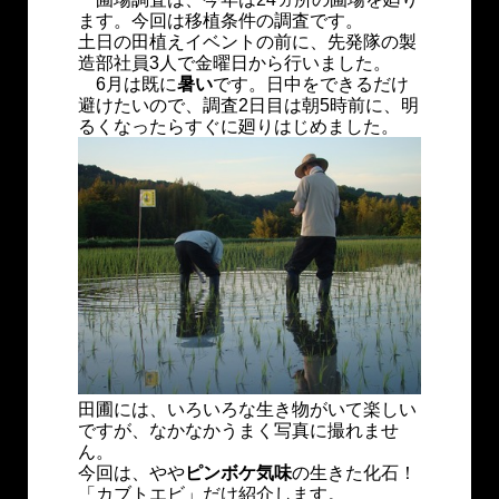
ます。今回は移植条件の調査です。
土日の田植えイベントの前に、先発隊の製
造部社員3人で金曜日から行いました。
6月は既に
暑い
です。日中をできるだけ
避けたいので、調査2日目は朝5時前に、明
るくなったらすぐに廻りはじめました。
田圃には、いろいろな生き物がいて楽しい
ですが、なかなかうまく写真に撮れませ
ん。
今回は、やや
ピンボケ気味
の生きた化石！
「カブトエビ」だけ紹介します。