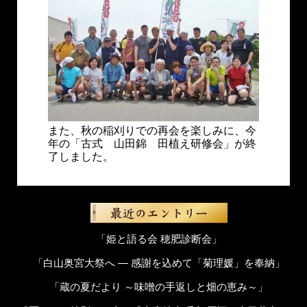
また、秋の稲刈りでの再会を楽しみに、今
年の「古式 山田錦 田植え研修会」が終
了しました。
「姫と語る会 穂肥診断会」
「白山奥宮大祭へ ― 感謝を込めて「菊理媛」を奉納」
「蔵の夏だより ～味噌の手返しと畑の恵み～」