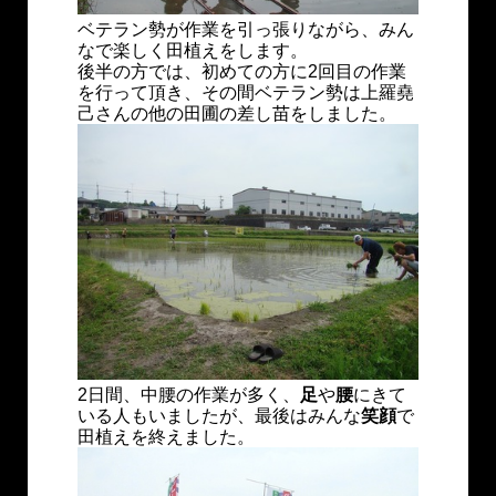
ベテラン勢が作業を引っ張りながら、みん
なで楽しく田植えをします。
後半の方では、初めての方に2回目の作業
を行って頂き、その間ベテラン勢は上羅堯
己さんの他の田圃の差し苗をしました。
2日間、中腰の作業が多く、
足
や
腰
にきて
いる人もいましたが、最後はみんな
笑顔
で
田植えを終えました。