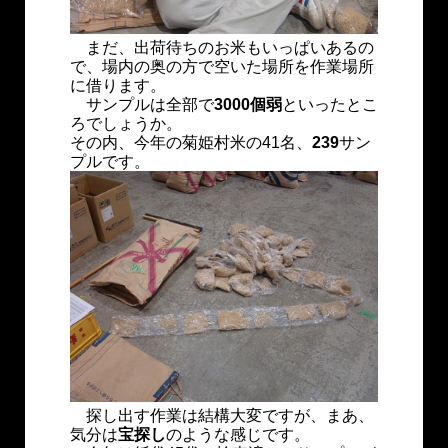
まだ、出荷待ちのお米もいっぱいあるの
で、場内の奥の方で空いた場所を作業場所
に借ります。
サンプルは全部で
3000個弱
といったとこ
ろでしょうか。
その内、今年の菊姫村米の41名、
239
サン
プルです。
探し出す作業は結構大変ですが、まあ、
気分は
宝探し
のような感じです。