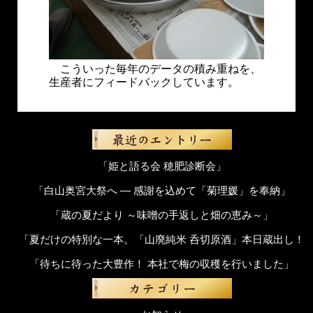
こういった毎年のデータの積み重ねを、
生産者にフィードバックしています。
「姫と語る会 穂肥診断会」
「白山奥宮大祭へ ― 感謝を込めて「菊理媛」を奉納」
「蔵の夏だより ～味噌の手返しと畑の恵み～」
「夏だけの特別な一本。「山廃純米 呑切原酒」本日蔵出し！
「待ちに待った大豊作！ 本社で梅の収穫を行いました」