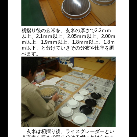
籾摺り後の玄米を、玄米の厚さで2.2ｍｍ
以上、2.1ｍｍ以上、2.05ｍｍ以上、2.00ｍ
ｍ以上、1.9ｍｍ以上、1.8ｍｍ以上、1.8ｍ
ｍ以下、と分けていきその分布や比率を調
べます。
玄米は籾摺り後、ライスグレーダーとい