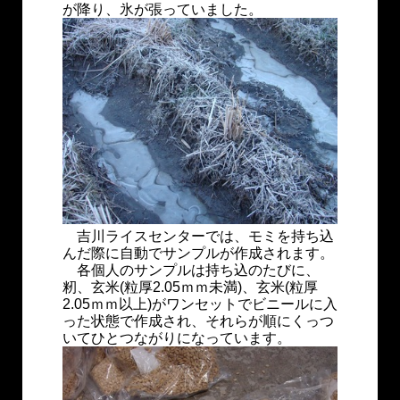
が降り、氷が張っていました。
吉川ライスセンターでは、モミを持ち込
んだ際に自動でサンプルが作成されます。
各個人のサンプルは持ち込のたびに、
籾、玄米(粒厚2.05ｍｍ未満)、玄米(粒厚
2.05ｍｍ以上)がワンセットでビニールに入
った状態で作成され、それらが順にくっつ
いてひとつながりになっています。