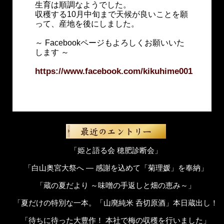
生育は順調なようでした。
収穫する10月中旬まで天候が良いことを願
って、産地を後にしました。
～ Facebookページもよろしくお願いいた
します ～
https://www.facebook.com/kikuhime001
「姫と語る会 穂肥診断会」
「白山奥宮大祭へ ― 感謝を込めて「菊理媛」を奉納」
「蔵の夏だより ～味噌の手返しと畑の恵み～」
「夏だけの特別な一本。「山廃純米 呑切原酒」本日蔵出し！
「待ちに待った大豊作！ 本社で梅の収穫を行いました」