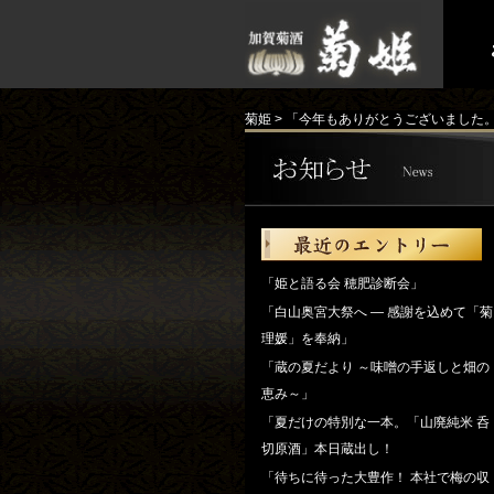
菊姫
>
「今年もありがとうございました
「姫と語る会 穂肥診断会」
「白山奥宮大祭へ ― 感謝を込めて「菊
理媛」を奉納」
「蔵の夏だより ～味噌の手返しと畑の
恵み～」
「夏だけの特別な一本。「山廃純米 呑
切原酒」本日蔵出し！
「待ちに待った大豊作！ 本社で梅の収