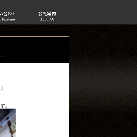
」
ます。